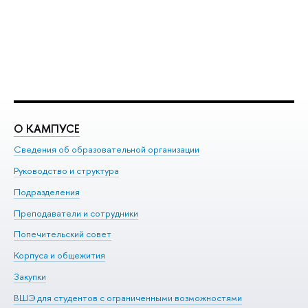
О КАМПУСЕ
О
Сведения об образовательной организации
Ме
Руководство и структура
Ме
Подразделения
До
Преподаватели и сотрудники
Ол
Попечительский совет
Пр
Корпуса и общежития
Пр
Закупки
Ди
ВШЭ для студентов с ограниченными возможностями
До