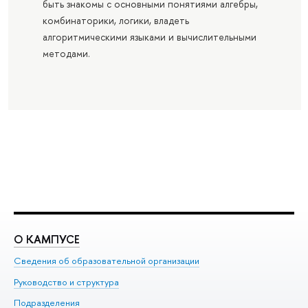
быть знакомы с основными понятиями алгебры,
комбинаторики, логики, владеть
алгоритмическими языками и вычислительными
методами.
О КАМПУСЕ
О
Сведения об образовательной организации
Ме
Руководство и структура
Ме
Подразделения
До