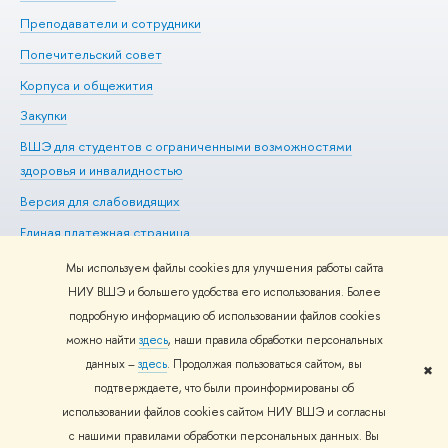
Преподаватели и сотрудники
Ол
Попечительский совет
Пр
Корпуса и общежития
Пр
Закупки
Ди
ВШЭ для студентов с ограниченными возможностями
До
здоровья и инвалидностью
Ас
Версия для слабовидящих
Обр
Единая платежная страница
Мы используем файлы cookies для улучшения работы сайта
НИУ ВШЭ и большего удобства его использования. Более
подробную информацию об использовании файлов cookies
Редактору
можно найти
здесь
, наши правила обработки персональных
© НИУ ВШЭ 1993–2026
Адреса и контакты
Условия
данных –
здесь
. Продолжая пользоваться сайтом, вы
использования материалов
Политика конфиденциальности
Карта
✖
подтверждаете, что были проинформированы об
сайта
использовании файлов cookies сайтом НИУ ВШЭ и согласны
Шрифты HSE Sans и HSE Slab разработаны в
Школе дизайна НИУ
с нашими правилами обработки персональных данных. Вы
ВШЭ