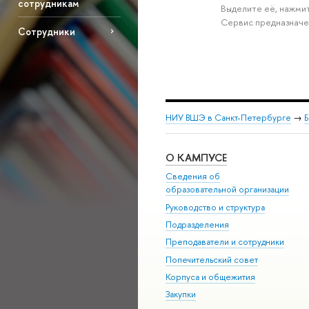
сотрудникам
Выделите её, нажмит
Сервис предназначе
Сотрудники
НИУ ВШЭ в Санкт-Петербурге
→
Б
О КАМПУСЕ
Сведения об
образовательной организации
Руководство и структура
Подразделения
Преподаватели и сотрудники
Попечительский совет
Корпуса и общежития
Закупки