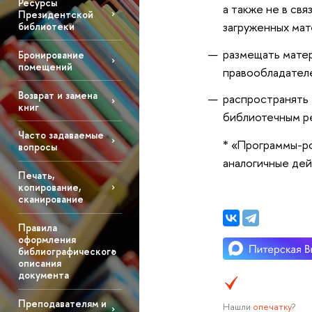
Ресурсы
а также не в св
Президентской
загруженных мат
библиотеки
размещать матер
Бронирование
помещений
правообладателе
Возврат и замена
распространять
книг
библиотечным р
Часто задаваемые
* «Программы-ро
вопросы
аналогичные дей
Печать,
копирование,
сканирование
Правила
оформления
библиографического
описания
документа
Преподавателям и
Нашли
опечатку
?