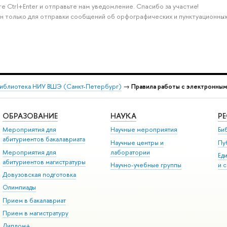
е Ctrl+Enter и отправьте нам уведомление. Спасибо за участие!
н только для отправки сообщений об орфографических и пунктуационных
иблиотека НИУ ВШЭ (Санкт-Петербург)
→
Правила работы с электронным
ОБРАЗОВАНИЕ
НАУКА
Р
Мероприятия для
Научные мероприятия
Би
абитуриентов бакалавриата
Научные центры и
Пу
Мероприятия для
лаборатории
Ед
абитуриентов магистратуры
Научно-учебные группы
и 
Довузовская подготовка
Олимпиады
Прием в бакалавриат
Прием в магистратуру
Диплом+