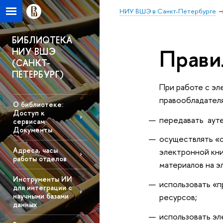
НИУ ВШЭ в Санкт-Петербурге
БИБЛИОТЕКА
Прави
НИУ ВШЭ
(САНКТ-
ПЕТЕРБУРГ)
При работе с э
правообладателя
О библиотеке:
Доступ к
передавать ауте
сервисам
Документы
осуществлять «с
Адреса, часы
электронной кни
работы отделов
материалов на э
Инструменты ИИ
использовать «п
для интеграции с
научными базами
ресурсов;
данных
использовать эл