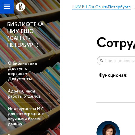
НИУ ВШЭ в Санкт-Петербурге
БИБЛИОТЕКА
НИУ ВШЭ
Сотру
(САНКТ-
ПЕТЕРБУРГ)
О библиотеке:
Доступ к
сервисам
Функционал:
Документы
Адреса, часы
работы отделов
Инструменты ИИ
для интеграции с
научными базами
данных