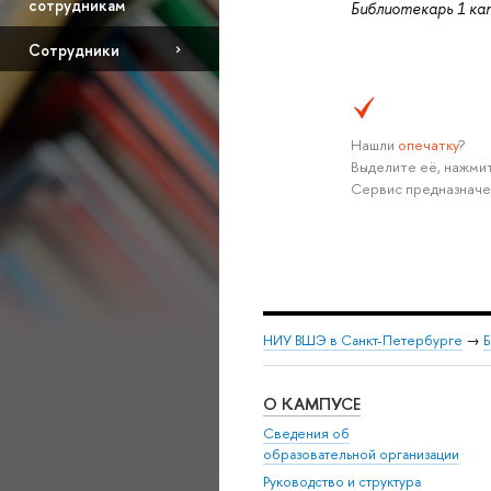
сотрудникам
Библиотекарь 1 ка
Сотрудники
Нашли
опечатку
?
Выделите её, нажмит
Сервис предназначе
НИУ ВШЭ в Санкт-Петербурге
→
Б
О КАМПУСЕ
Сведения об
образовательной организации
Руководство и структура