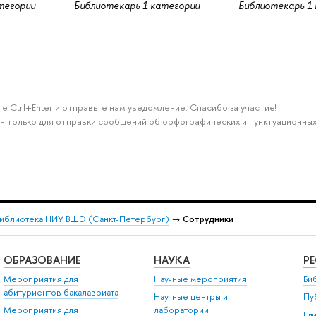
тегории
Библиотекарь 1 категории
Библиотекарь 1
е Ctrl+Enter и отправьте нам уведомление. Спасибо за участие!
н только для отправки сообщений об орфографических и пунктуационных
иблиотека НИУ ВШЭ (Санкт-Петербург)
→
Сотрудники
ОБРАЗОВАНИЕ
НАУКА
Р
Мероприятия для
Научные мероприятия
Би
абитуриентов бакалавриата
Научные центры и
Пу
Мероприятия для
лаборатории
Ед