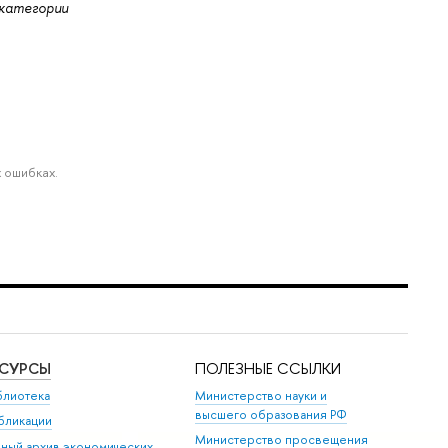
 категории
 ошибках.
ЕСУРСЫ
ПОЛЕЗНЫЕ ССЫЛКИ
блиотека
Министерство науки и
высшего образования РФ
бликации
Министерство просвещения
иный архив экономических