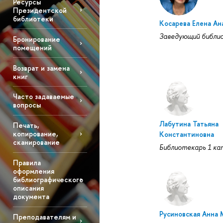
Ресурсы
Президентской
библиотеки
Косарева Елена Ан
Заведующий библи
Бронирование
помещений
Возврат и замена
книг
Часто задаваемые
вопросы
Лабутина Татьяна
Печать,
копирование,
Константиновна
сканирование
Библиотекарь 1 ка
Правила
оформления
библиографического
описания
документа
Русиновская Анна 
Преподавателям и