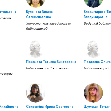
атольевна
Буланова Галина
Владимирова Та
Станиславовна
Владимировна
отекой
Заместитель заведующего
Ведущий библио
библиотекой
Пахомова Татьяна Викторовна
Поздеева Ольга
Библиотекарь 1 категории
Библиотекарь 1
тегории
Михайловна
Селезнёва Ирина Сергеевна
Шумская Татьян