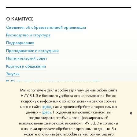
О КАМПУСЕ
ОБ
Сведения об образовательной организации
Мер
Руководство и структура
Мер
Подразделения
Дов
Преподаватели и сотрудники
Ол
Попечительский совет
При
Корпуса и общежития
При
Закупки
Ди
ВШЭ для студентов с ограниченными возможностями
До
здоровья и инвалидностью
Ас
Мы используем файлы cookies для улучшения работы сайта
Версия для слабовидящих
НИУ ВШЭ и большего удобства его использования. Более
Обр
подробную информацию об использовании файлов cookies
Единая платежная страница
можно найти
здесь
, наши правила обработки персональных
данных –
здесь
. Продолжая пользоваться сайтом, вы
✖
Редактору
подтверждаете, что были проинформированы об
© НИУ ВШЭ 1993–2026
Адреса и контакты
Условия использования
использовании файлов cookies сайтом НИУ ВШЭ и согласны
с нашими правилами обработки персональных данных. Вы
материалов
Политика конфиденциальности
Карта сайта
можете отключить файлы cookies в настройках Вашего
Шрифты HSE Sans и HSE Slab разработаны в
Школе дизайна НИУ ВШЭ