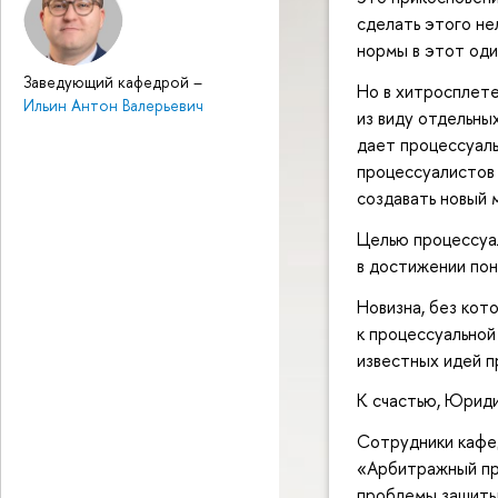
сделать этого не
нормы в этот оди
Заведующий кафедрой
–
Но в хитросплете
Ильин Антон Валерьевич
из виду отдельны
дает процессуаль
процессуалистов 
создавать новый 
Целью процессуал
в достижении по
Новизна, без кот
к процессуальной
известных идей п
К счастью, Юриди
Сотрудники кафе
«Арбитражный пр
проблемы защиты 