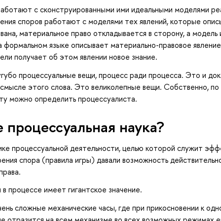
аботают с сконструированными ими идеальными моделями реал
ения споров работают с моделями тех явлений, которые опис
ана, материальное право откладывается в сторону, а модель
 формальном языке описывает материально-правовое явление
ели получает об этом явлении новое знание.
 сугубо процессуальные вещи, процесс ради процесса. Это и д
 смысле этого слова. Это великолепные вещи. Собственно, по
ту можно определить процессуалиста.
е процессуальная наука?
ике процессуальной деятельности, целью которой служит эфф
ения спора (правила игры) давали возможность действительно
права.
я в процессе имеет гигантское значение.
ень сложные механические часы, где при прикосновении к одн
е отразится на всем механизме во всех возможных режимах е