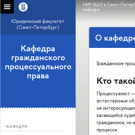
НИУ ВШЭ в Санкт-Петерб
кафедре
Юридический факультет
(Санкт-Петербург)
О кафедр
Кафедра
гражданского
Гражданское проц
процессуального
права
Кто тако
Процессуалист — 
естественные объ
не интересующихс
касающейся судеб
гражданское, но 
КАФЕДРА
процессе.