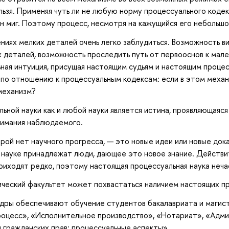
льзя. Применяя чуть ли не любую норму процессуального кодек
н миг. Поэтому процесс, несмотря на кажущийся его небольшо
ниях мелких деталей очень легко заблудиться. Возможность ви
х деталей, возможность проследить путь от первооснов к мале
ная интуиция, присущая настоящим судьям и настоящим проц
по отношению к процессуальным кодексам: если в этом механи
механизм?
ьной науки как и любой науки является истина, проявляющаяся
нимания наблюдаемого.
орой нет научного прогресса, — это новые идеи или новые док
 науке принадлежат люди, дающее это новое знание. Действи
риходят редко, поэтому настоящая процессуальная наука неча
ческий факультет может похвастаться наличием настоящих п
дры обеспечивают обучение студентов бакалавриата и магист
оцесс», «Исполнительное производство», «Нотариат», «Адми
гражданских прав: процессуальные аспекты».