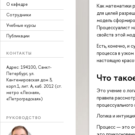
О кафедре
Как математики р
для целей разреш
Сотрудники
модель сформиров
Учебные курсы
Процессуалист на
свойств этой мод
Публикации
Есть, конечно, и
процесса в узком
КОНТАКТЫ
настоящую красо
Адрес: 194100, Санкт-
Петербург, ул.
Что тако
Кантемировская дом 3,
корп.1, лит. А, каб. 2012 (ст.
Это учение о лог
метро «Лесная»,
правила рассмотр
«Петроградская»)
процессуального 
Логика и интуици
РУКОВОДСТВО
Процесс — это оч
это прикосновени