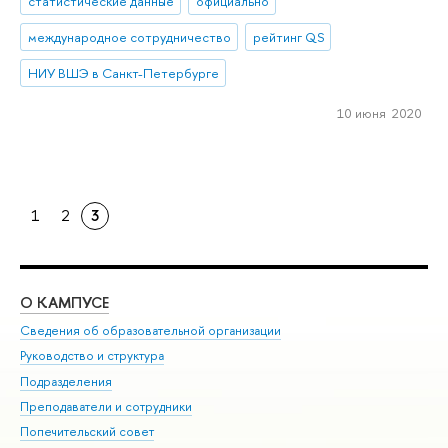
статистические данные
официально
международное сотрудничество
рейтинг QS
НИУ ВШЭ в Санкт-Петербурге
10 июня 2020
1
2
3
О КАМПУСЕ
ОБ
Сведения об образовательной организации
Мер
Руководство и структура
Мер
Подразделения
Дов
Преподаватели и сотрудники
Ол
Попечительский совет
При