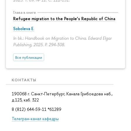
Глава в книге
Refugee migration to the People’s Republic of China
Soboleva E.
In bk.: Handbook on Migration to China. Edward Elgar
Publishing, 2025.
P. 294-308.
Все публикации
КОНТАКТЫ
190068 г. Санкт-Петербург, Канала Грибоедова наб.,
д.123, каб. 322
8 (812) 644-59-11 *61289
Телеграм-канал кафедры