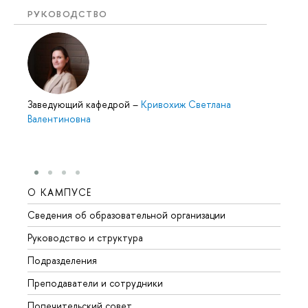
РУКОВОДСТВО
Заведующий кафедрой
–
Кривохиж Светлана
Валентиновна
О КАМПУСЕ
ОБР
Сведения об образовательной организации
Мероп
Руководство и структура
Мероп
Подразделения
Довуз
Преподаватели и сотрудники
Олим
Попечительский совет
Прием