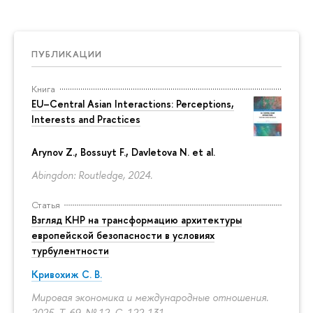
ПУБЛИКАЦИИ
Книга
EU–Central Asian Interactions: Perceptions,
Interests and Practices
Arynov Z., Bossuyt F., Davletova N. et al.
Abingdon: Routledge, 2024.
Статья
Взгляд КНР на трансформацию архитектуры
европейской безопасности в условиях
турбулентности
Кривохиж С. В.
Мировая экономика и международные отношения.
2025. Т. 69. № 12.
С. 122-131.