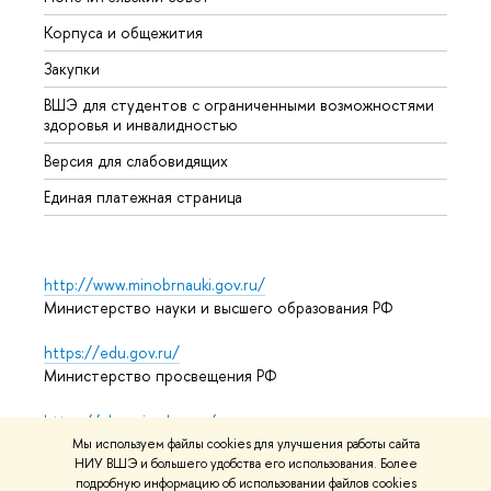
Корпуса и общежития
Прием
Закупки
Дипл
ВШЭ для студентов с ограниченными возможностями
Допол
здоровья и инвалидностью
Аспир
Версия для слабовидящих
Обрат
Единая платежная страница
http://www.minobrnauki.gov.ru/
Министерство науки и высшего образования РФ
https://edu.gov.ru/
Министерство просвещения РФ
https://elearning.hse.ru/mooc
Массовые открытые онлайн-курсы
Мы используем файлы cookies для улучшения работы сайта
НИУ ВШЭ и большего удобства его использования. Более
подробную информацию об использовании файлов cookies