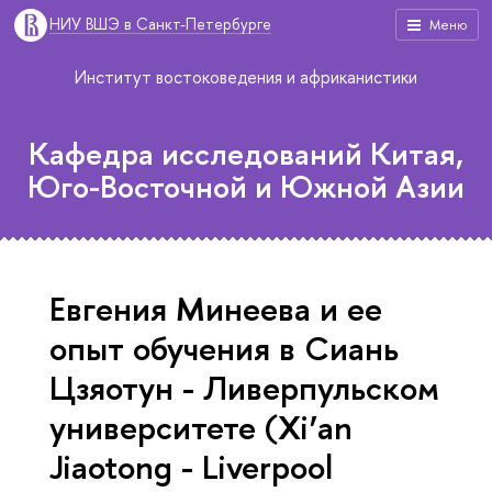
НИУ ВШЭ в Санкт-Петербурге
Меню
Институт востоковедения и африканистики
Кафедра исследований Китая,
Юго-Восточной и Южной Азии
Евгения Минеева и ее
опыт обучения в Сиань
Цзяотун - Ливерпульском
университете (Xi’an
Jiaotong - Liverpool