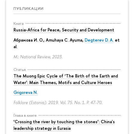
ПУБЛИКАЦИИ
Книга
Russia-Africa for Peace, Security and Development
Абрамова И. О.
,
Amuhaya C. Ayuma
,
Degterev D. A.
et
al.
M.: National Review, 2023.
Статья
The Muong Epic Cycle of ‘The Birth of the Earth and
Water’: Main Themes, Motifs and Culture Heroes
Grigoreva N.
Folklore (Estonia). 2019. Vol. 75. No. 1.
P. 47-70.
Глава в книге
‘Crossing the river by touching the stones’: China's
leadership strategy in Eurasia