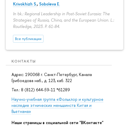
Krivokhizh S.
,
Soboleva E.
In bk.: Regional Leadership in Post-Soviet Eurasia: The
Strategies of Russia, China, and the European Union. L.:
Routledge, 2023.
P. 61-84.
Все публикации
КОНТАКТЫ
Адрес: 190068 г. Санкт-Петербург, Канала
Грибоедова наб., д. 123, каб. 322
Тел.: 8 (812) 644-59-11 *61289
Научно-учебная группа «Фольклор и культурное
наследие этнических меньшинств Китая и
Вьетнама»
Наши страницы в социальной сети "ВКонтакте"