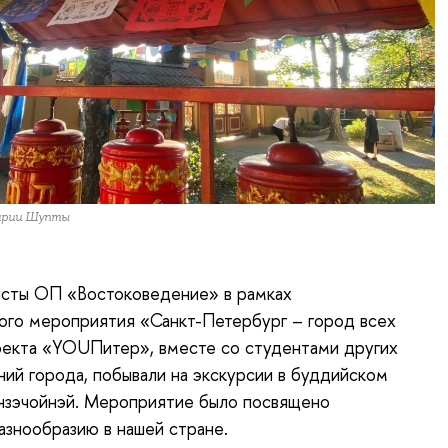
Марии Шупты
исты ОП «Востоковедение» в рамках
ого мероприятия «Санкт-Петербург – город всех
оекта «YOUПитер», вместе со студентами других
ний города, побывали на экскурсии в буддийском
нзэчойнэй. Мероприятие было посвящено
азнообразию в нашей стране.