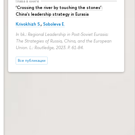
Глава в книге
‘Crossing the river by touching the stones’:
China's leadership strategy in Eurasia
Krivokhizh S.
,
Soboleva E.
In bk.: Regional Leadership in Post-Soviet Eurasia:
The Strategies of Russia, China, and the European
Union. L.: Routledge, 2023.
P. 61-84.
Все публикации