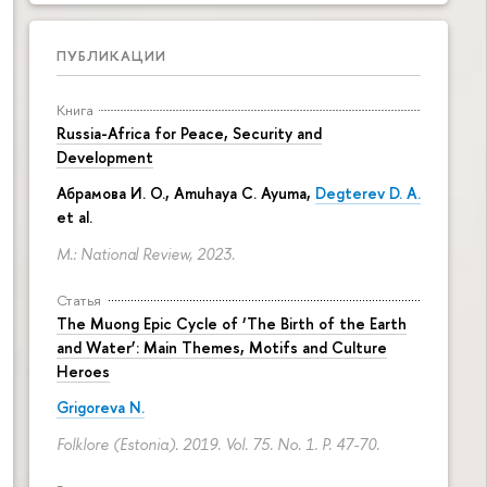
ПУБЛИКАЦИИ
Книга
Russia-Africa for Peace, Security and
Development
Абрамова И. О.
,
Amuhaya C. Ayuma
,
Degterev D. A.
et al.
M.: National Review, 2023.
Статья
The Muong Epic Cycle of ‘The Birth of the Earth
and Water’: Main Themes, Motifs and Culture
Heroes
Grigoreva N.
Folklore (Estonia). 2019. Vol. 75. No. 1.
P. 47-70.