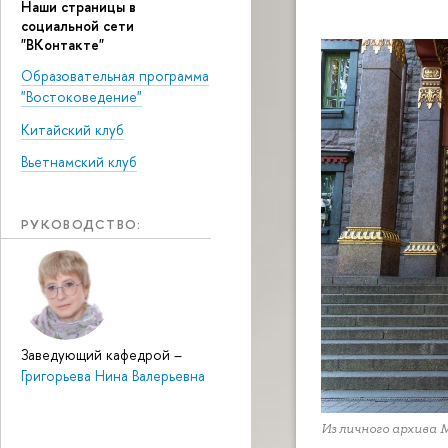
Наши страницы в
социальной сети
"ВКонтакте"
Образовательная программа
"Востоковедение"
Китайский клуб
Вьетнамский клуб
РУКОВОДСТВО:
Заведующий кафедрой
–
Григорьева Нина Валерьевна
Из личного архива