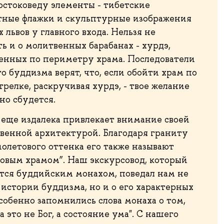
остоковеду элементы - тибетские
тные флажки и скульптурные изображения
 львов у главного входа. Нельзя не
ь и о молитвенных барабанах - хурдэ,
енных по периметру храма. Последователи
о буддизма верят, что, если обойти храм по
трелке, раскручивая хурдэ, - твое желание
но сбудется.
 еще издалека привлекает внимание своей
венной архитектурой. Благодаря граниту
олетового оттенка его также называют
овым храмом”. Наш экскурсовод, который
ется буддийским монахом, поведал нам не
 истории буддизма, но и о его характерных
собенно запомнились слова монаха о том,
а это не Бог, а состояние ума". С нашего