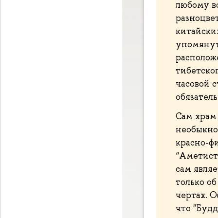
любому в
разноцве
китайских
упомянут
располож
тибетског
часовой с
обязатель
Сам храм
необыкно
красно-фи
“Аметист
сам явля
только об
чертах. О
что "Будд