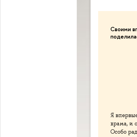
Своими в
поделила
Я впервы
храма, и 
Особо ра