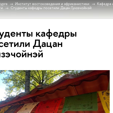
урге
Институт востоковедения и африканистики
Кафедра 
ти
Студенты кафедры посетили Дацан Гунзэчойнэй
уденты кафедры
сетили Дацан
нзэчойнэй