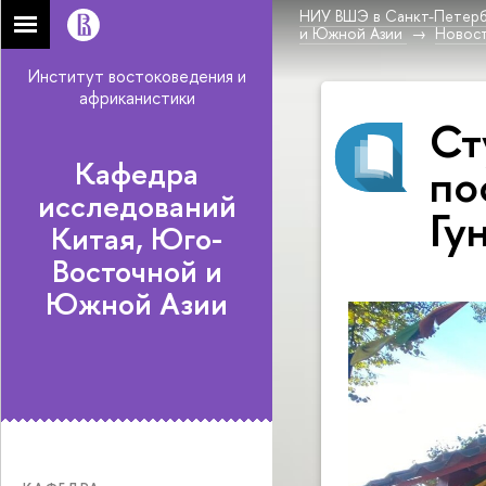
НИУ ВШЭ в Санкт-Петерб
и Южной Азии
Новос
Институт востоковедения и
африканистики
Ст
Кафедра
по
исследований
Гу
Китая, Юго-
Восточной и
Южной Азии