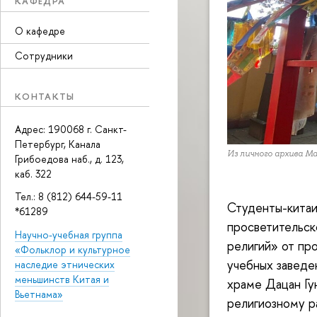
КАФЕДРА
О кафедре
Сотрудники
КОНТАКТЫ
Адрес: 190068 г. Санкт-
Петербург, Канала
Из личного архива 
Грибоедова наб., д. 123,
каб. 322
Тел.: 8 (812) 644-59-11
Студенты-кита
*61289
просветительск
Научно-учебная группа
религий» от пр
«Фольклор и культурное
учебных заведе
наследие этнических
меньшинств Китая и
храме Дацан Гу
Вьетнама»
религиозному р