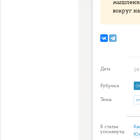
мышления
вокруг на
Дата
24
Рубрики
О
Темы
с
Ка
В статье
упомянуты
Юж