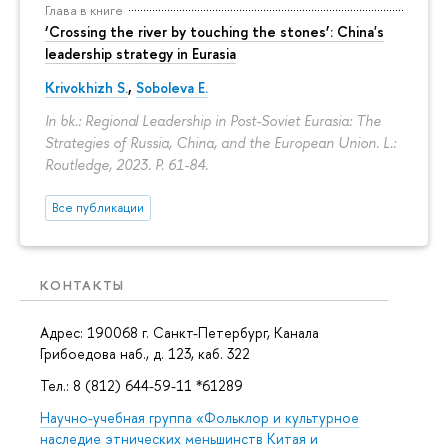
Глава в книге
‘Crossing the river by touching the stones’: China's
leadership strategy in Eurasia
Krivokhizh S.
,
Soboleva E.
In bk.: Regional Leadership in Post-Soviet Eurasia: The
Strategies of Russia, China, and the European Union. L.:
Routledge, 2023.
P. 61-84.
Все публикации
КОНТАКТЫ
Адрес: 190068 г. Санкт-Петербург, Канала
Грибоедова наб., д. 123, каб. 322
Тел.: 8 (812) 644-59-11 *61289
Научно-учебная группа «Фольклор и культурное
наследие этнических меньшинств Китая и