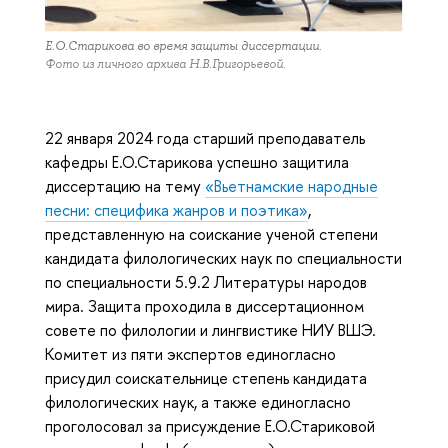
Е.О.Старикова во время защиты диссертации.
Фото из личного архива Н.В.Григорьевой.
22 января 2024 года старший преподаватель
кафедры Е.О.Старикова успешно защитила
диссертацию на тему
«Вьетнамские народные
песни: специфика жанров и поэтика»
,
представленную на соискание ученой степени
кандидата филологических наук по специальности
по специальности 5.9.2 Литературы народов
мира. Защита проходила в диссертационном
совете по филологии и лингвистике НИУ ВШЭ.
Комитет из пяти экспертов единогласно
присудил соискательнице степень кандидата
филологических наук, а также единогласно
проголосовал за присуждение Е.О.Стариковой