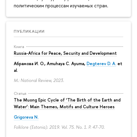
политическим процессам изучаемых стран.
ПУБЛИКАЦИИ
Книга
Russia-Africa for Peace, Security and Development
Абрамова И. О.
,
Amuhaya C. Ayuma
,
Degterev D. A.
et
al.
M.: National Review, 2023.
Статья
The Muong Epic Cycle of ‘The Birth of the Earth and
Water’: Main Themes, Motifs and Culture Heroes
Grigoreva N.
Folklore (Estonia). 2019. Vol. 75. No. 1.
P. 47-70.