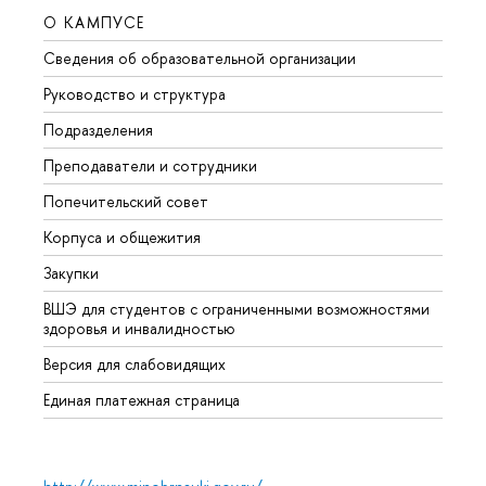
О КАМПУСЕ
ОБР
Сведения об образовательной организации
Мероп
Руководство и структура
Мероп
Подразделения
Довуз
Преподаватели и сотрудники
Олим
Попечительский совет
Прием
Корпуса и общежития
Прием
Закупки
Дипл
ВШЭ для студентов с ограниченными возможностями
Допол
здоровья и инвалидностью
Аспир
Версия для слабовидящих
Обрат
Единая платежная страница