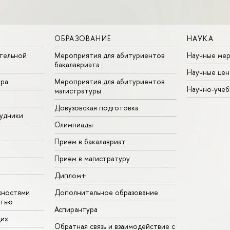
ОБРАЗОВАНИЕ
НАУКА
тельной
Мероприятия для абитуриентов
Научные ме
бакалавриата
Научные цен
ура
Мероприятия для абитуриентов
Научно-учеб
магистратуры
Довузовская подготовка
удники
Олимпиады
Прием в бакалавриат
Прием в магистратуру
Диплом+
жностями
Дополнительное образование
стью
Аспирантура
щих
Обратная связь и взаимодействие с