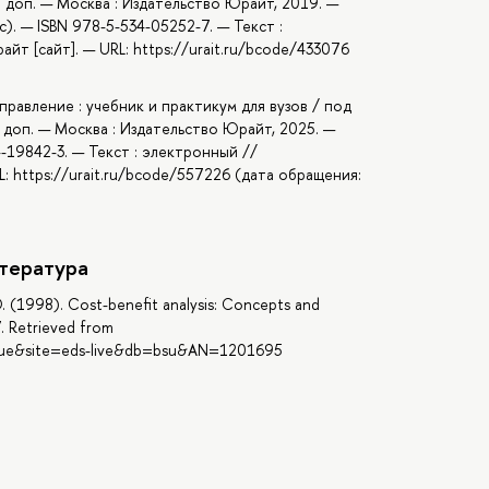
. и доп. — Москва : Издательство Юрайт, 2019. —
с). — ISBN 978-5-534-05252-7. — Текст :
т [сайт]. — URL: https://urait.ru/bcode/433076
правление : учебник и практикум для вузов / под
и доп. — Москва : Издательство Юрайт, 2025. —
4-19842-3. — Текст : электронный //
: https://urait.ru/bcode/557226 (дата обращения:
тература
 D. (1998). Cost-benefit analysis: Concepts and
7. Retrieved from
=true&site=eds-live&db=bsu&AN=1201695