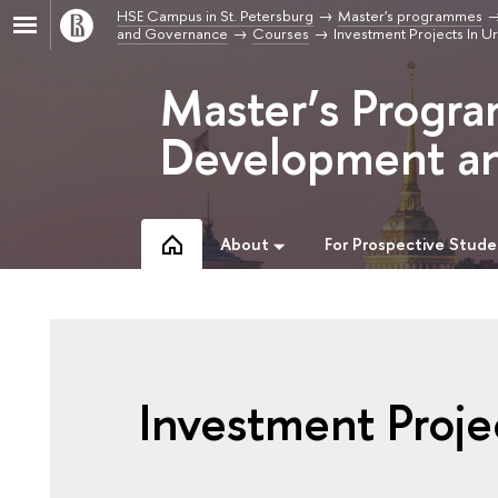
HSE Campus in St. Petersburg
Master's programmes
and Governance
Courses
Investment Projects In 
Master’s Progr
Development a
About
For Prospective Stude
Investment Proje