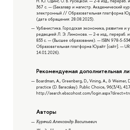
Н. Ю. Одинг, О. В. Русецкой. — 2-е изд., перераб
367 с. — (Бакалавр и магистр. Академический кур
электронный // Образовательная платформа Юрай
(дата обращения: 28.08.2023).
Урбанистика. Городская экономика, развитие и у
редакцией Л. Э. Лимонова. — 2-е изд., перераб. 
833 с. — (Высшее образование). — ISBN 978-5-53
Образовательная платформа Юрайт [сайт]. — URL
14.01.2026).
Рекомендуемая дополнительная ли
Boardman, A., Greenberg, D., Vining, A., & Weimer,
practice (D. Baracskay). Public Choice, 96(3/4), 41
http://search.ebscohost.com/login.aspx?direct
Авторы
Курячий Александр Васильевич