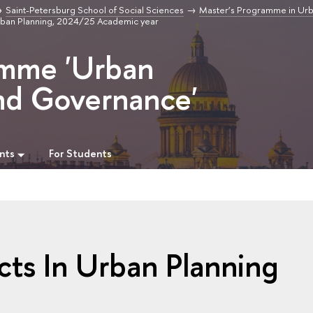
Saint-Petersburg School of Social Sciences
Master’s Programme in Ur
Urban Planning, 2024/25 Academic year
amme 'Urban
nd Governance'
nts
For Students
cts In Urban Planning