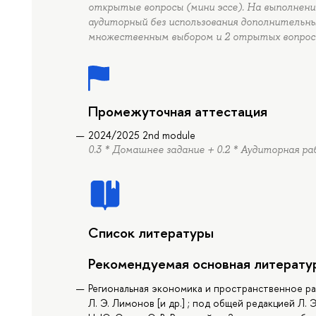
открытые вопросы (мини эссе). На выполнен
аудиторный без использования дополнительных
множественным выбором и 2 отрытых вопрос
Промежуточная аттестация
2024/2025 2nd module
0.3 * Домашнее задание + 0.2 * Аудиторная ра
Список литературы
Рекомендуемая основная литерату
Региональная экономика и пространственное разв
Л. Э. Лимонов [и др.] ; под общей редакцией Л. 