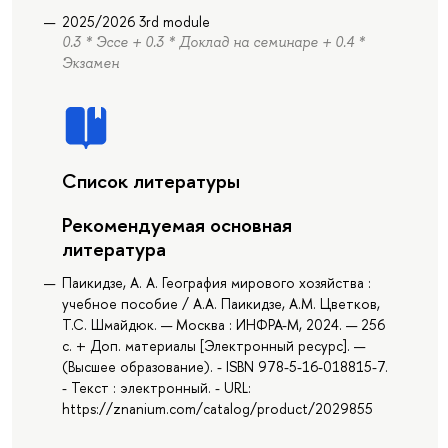
2025/2026 3rd module
0.3 * Эссе + 0.3 * Доклад на семинаре + 0.4 *
Экзамен
Список литературы
Рекомендуемая основная
литература
Паикидзе, А. А. География мирового хозяйства :
учебное пособие / А.А. Паикидзе, А.М. Цветков,
Т.С. Шмайдюк. — Москва : ИНФРА-М, 2024. — 256
с. + Доп. материалы [Электронный ресурс]. —
(Высшее образование). - ISBN 978-5-16-018815-7.
- Текст : электронный. - URL:
https://znanium.com/catalog/product/2029855