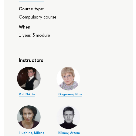
Course type:
Compulsory course
When:
1 year, 3 module
Instructors
Vul, Nikita
Grigoreva, Nina
Iliushina, Milana
Klimov, Artem