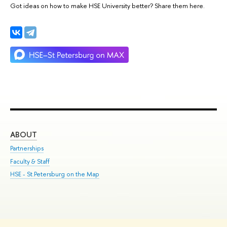
Got ideas on how to make HSE University better? Share them here.
ABOUT
ST
Partnerships
Int
Faculty & Staff
Su
HSE - St.Petersburg on the Map
Pre
Inc
Out