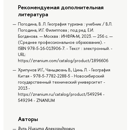
Рекомендуемая дополнительная
литература
Погодина, В. Л. География туризма : учебник / В.Л.
Погодина, И.Г. Филиппова ; под ред. Е.И.
Богданова. — Москва : ИНФРА-М, 2023. — 256 с. —
(Среднее профессиональное образование). -
ISBN 978-5-16-013906-7. - Текст : электронный. -
URL:
https://znanium.com/catalog/product/1896606
Хрипунов И.Г., Чаньцзюань В., Цинь Л. - География
Китая - 978-5-7782-2288-5 - Новосибирский
государственный технический университет -
2013 -
https://znanium.ru/catalog/product/549294 -
549294 - ZNANIUM
Авторы
Вуль Никита Александрович