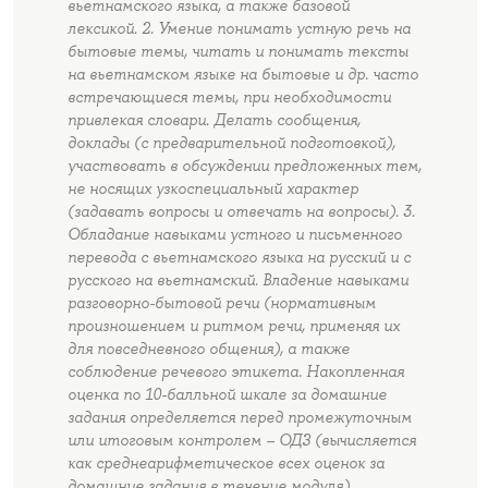
вьетнамского языка, а также базовой
лексикой. 2. Умение понимать устную речь на
бытовые темы, читать и понимать тексты
на вьетнамском языке на бытовые и др. часто
встречающиеся темы, при необходимости
привлекая словари. Делать сообщения,
доклады (с предварительной подготовкой),
участвовать в обсуждении предложенных тем,
не носящих узкоспециальный характер
(задавать вопросы и отвечать на вопросы). 3.
Обладание навыками устного и письменного
перевода с вьетнамского языка на русский и с
русского на вьетнамский. Владение навыками
разговорно-бытовой речи (нормативным
произношением и ритмом речи, применяя их
для повседневного общения), а также
соблюдение речевого этикета. Накопленная
оценка по 10-балльной шкале за домашние
задания определяется перед промежуточным
или итоговым контролем – ОДЗ (вычисляется
как среднеарифметическое всех оценок за
домашние задания в течение модуля).