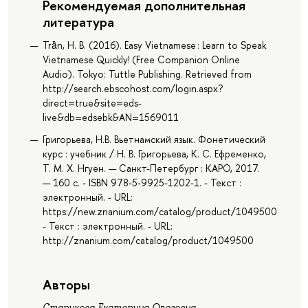
Рекомендуемая дополнительная
литература
Trà̂n, H. B. (2016). Easy Vietnamese : Learn to Speak
Vietnamese Quickly! (Free Companion Online
Audio). Tokyo: Tuttle Publishing. Retrieved from
http://search.ebscohost.com/login.aspx?
direct=true&site=eds-
live&db=edsebk&AN=1569011
Григорьева, Н.В. Вьетнамский язык. Фонетический
курс : учебник / Н. В. Григорьева, К. С. Ефременко,
Т. М. Х. Нгуен. — Санкт-Петербург : КАРО, 2017.
— 160 с. - ISBN 978-5-9925-1202-1. - Текст :
электронный. - URL:
https://new.znanium.com/catalog/product/1049500
- Текст : электронный. - URL:
http://znanium.com/catalog/product/1049500
Авторы
Старикова Екатерина Олеговна