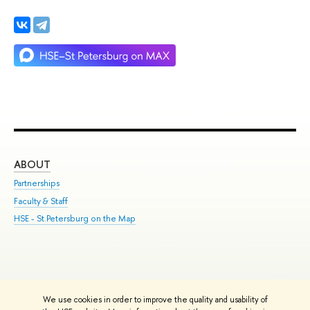
ABOUT
ST
Partnerships
Int
Faculty & Staff
Su
HSE - St.Petersburg on the Map
Pre
Inc
Out
We use cookies in order to improve the quality and usability of
Edit