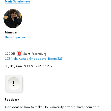
Maria Soloshcheva
Manager
Elena Suponina
190068,
Saint-Petersburg
,
123 Nab. Kanala Griboedova, Room 323
8 (812) 644 59 11 *61272; *61287
Feedback
Got ideas on how to make HSE University better? Share them here.