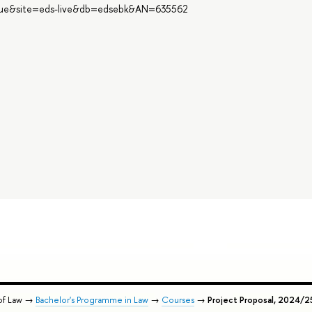
=true&site=eds-live&db=edsebk&AN=635562
of Law →
Bachelor's Programme in Law
→
Courses
→
Project Proposal, 2024/2