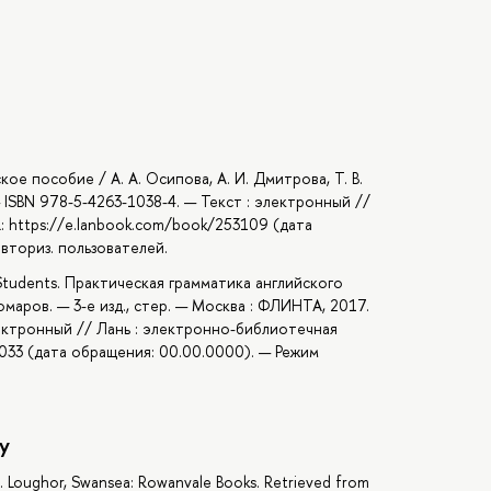
ое пособие / А. А. Осипова, А. И. Дмитрова, Т. В.
 — ISBN 978-5-4263-1038-4. — Текст : электронный //
: https://e.lanbook.com/book/253109 (дата
вториз. пользователей.
r Students. Практическая грамматика английского
омаров. — 3-е изд., стер. — Москва : ФЛИНТА, 2017.
лектронный // Лань : электронно-библиотечная
0033 (дата обращения: 00.00.0000). — Режим
y
ish. Loughor, Swansea: Rowanvale Books. Retrieved from