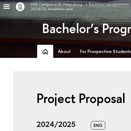
HSE Campus in St. Petersburg
Bachelor's programmes
2024/25 Academic year
Bachelor’s Prog
About
For Prospective Student
Project Proposal
2024/2025
ENG