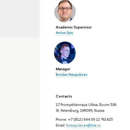
Academic Supervisor
Anton Ilyin
Manager
Borislav Neupokoev
Contacts
17 Promyshlennaya Ulitsa, Room 306
St. Petersburg, 198099, Russia
Phone: +7 (812) 644 59 11 *61423
Email:
bneupokoev@hse.ru