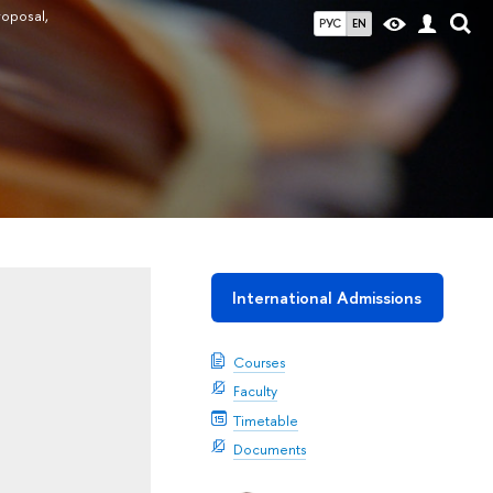
roposal,
РУС
EN
International Admissions
Courses
Faculty
Timetable
Documents