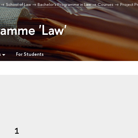
School of Law
Bachelor's Programme in Law
Courses
Project P
ramme 'Law'
s
For Students
1