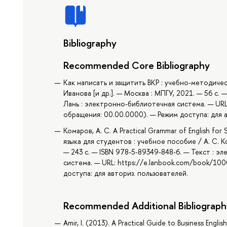
Bibliography
Recommended Core Bibliography
Как написать и защитить ВКР : учебно-методическ
Иванова [и др.]. — Москва : МПГУ, 2021. — 56 с.
Лань : электронно-библиотечная система. — URL
обращения: 00.00.0000). — Режим доступа: для а
Комаров, А. С. A Practical Grammar of English fo
языка для студентов : учебное пособие / А. С. К
— 243 с. — ISBN 978-5-89349-848-6. — Текст : э
система. — URL: https://e.lanbook.com/book/10
доступа: для авториз. пользователей.
Recommended Additional Bibliograph
Amir, I. (2013). A Practical Guide to Business Engl