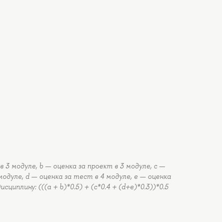
 3 модуле, b — оценка за проект в 3 модуле, c —
одуле, d — оценка за тест в 4 модуле, e — оценка
сциплину: (((a + b)*0.5) + (c*0.4 + (d+e)*0.3))*0.5