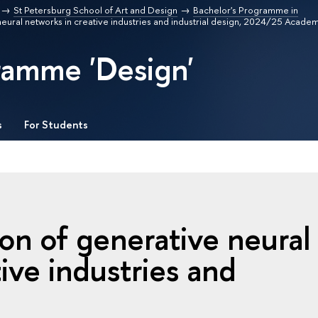
St Petersburg School of Art and Design
Bachelor's Programme in
neural networks in creative industries and industrial design, 2024/25 Academ
ramme 'Design'
s
For Students
ion of generative neural
ive industries and