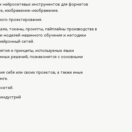
х нейросетевых инструментов для форматов
ие, изображение–изображение.
ного проектирования.
ли, токены, промпты, пайплайны производства в
и моделей машинного обучения и методики
 нейронный сетей.
ятия и принципы, используемые языки
ммных решений, познакомятся с основными
я себя или своих проектов, а также иные
нге.
осетей.
 индустрий