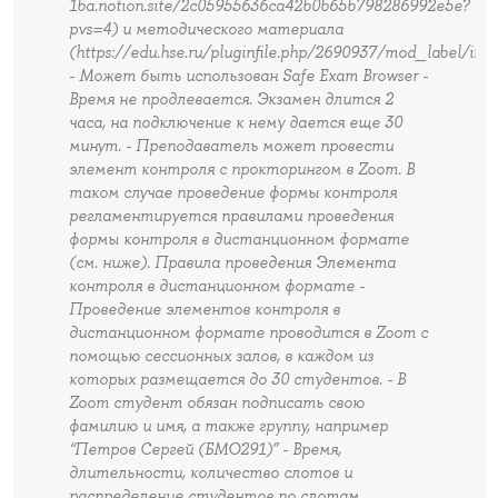
1ba.notion.site/2c05955636ca42b0b65b798286992e5e?
pvs=4) и методического материала
(https://edu.hse.ru/pluginfile.php/2690937/mod_label/i
- Может быть использован Safe Exam Browser -
Время не продлевается. Экзамен длится 2
часа, на подключение к нему дается еще 30
минут. - Преподаватель может провести
элемент контроля с прокторингом в Zoom. В
таком случае проведение формы контроля
регламентируется правилами проведения
формы контроля в дистанционном формате
(см. ниже). Правила проведения Элемента
контроля в дистанционном формате -
Проведение элементов контроля в
дистанционном формате проводится в Zoom с
помощью сессионных залов, в каждом из
которых размещается до 30 студентов. - В
Zoom студент обязан подписать свою
фамилию и имя, а также группу, например
“Петров Сергей (БМО291)” - Время,
длительности, количество слотов и
распределение студентов по слотам