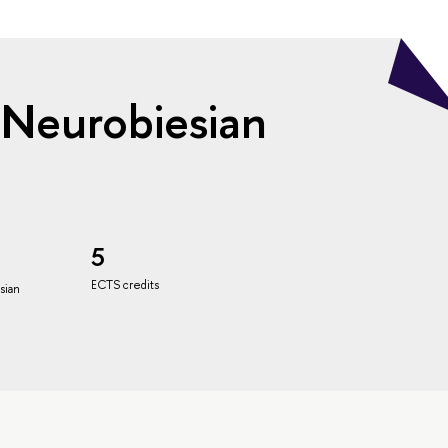
 Neurobiesian
5
ECTS credits
ssian