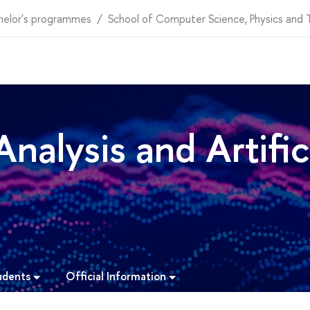
helor's programmes
School of Computer Science, Physics and
nalysis and Artific
udents
Official Information