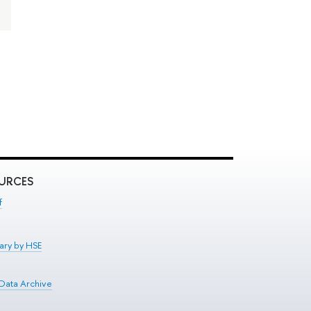
OURCES
f
ary by HSE
 Data Archive