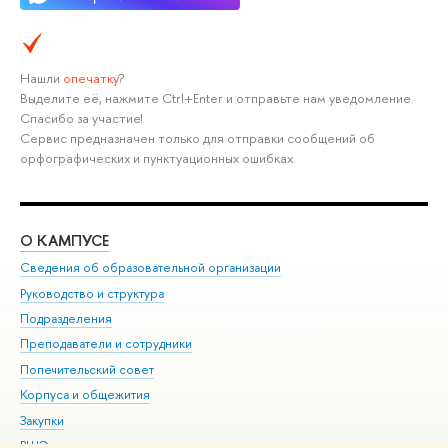
Нашли
опечатку
?
Выделите её, нажмите Ctrl+Enter и отправьте нам уведомление.
Спасибо за участие!
Сервис предназначен только для отправки сообщений об
орфографических и пунктуационных ошибках.
О КАМПУСЕ
ОБ
Сведения об образовательной организации
Мер
Руководство и структура
Мер
Подразделения
Дов
Преподаватели и сотрудники
Ол
Попечительский совет
При
Корпуса и общежития
При
Закупки
Ди
ВШЭ для студентов с ограниченными возможностями
До