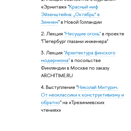
«Эрмитаж» "
Красный миф
Эйзенштейна: „Октябрь“ в
Зимнем
" в Новой Голландии
2. Лекция
"Несущие огонь"
в проекте
"Петербург глазами инженера"
3. Лекция
"Архитектура финского
модернизма"
в посольстве
Финляндии в Москве по заказу
ARCHITIME.RU
4. Выступление "
Николай Митурич.
От неоклассики к конструктивизму и
обратно
" на «Трезиниевских
чтениях»