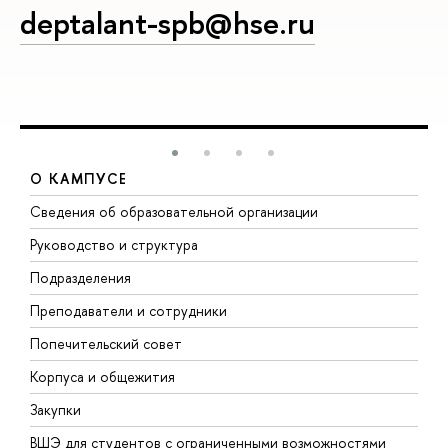
deptalant-spb@hse.ru
О КАМПУСЕ
Сведения об образовательной организации
М
Руководство и структура
М
Подразделения
Д
Преподаватели и сотрудники
О
Попечительский совет
П
Корпуса и общежития
П
Закупки
Д
ВШЭ для студентов с ограниченными возможностями
Д