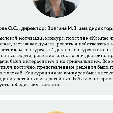
ва О.С., директор; Волгина И.В. зам.директор
словой мотивации конкурс, поистине «Компас ж
вляет, заставляет думать, решать и действовать в 
астникам конкурса за 4 дня до конкурсных исп
онные задачи, решение которых они достойно пр
адачи были интересными и не тривиальными. Все
упили достойно, представленные решения были 
о мелочей. Конкуренция на конкурсе была высоко
дили достойные из достойных. Ребята с нетерп
пусть победит сильнейший!