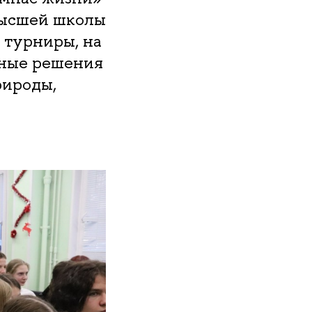
Высшей школы
 турниры, на
тные решения
рироды,