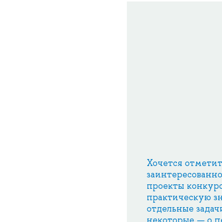
Хочется отметит
заинтересованн
проекты конкурс
практическую зн
отдельные задач
некоторые — о п