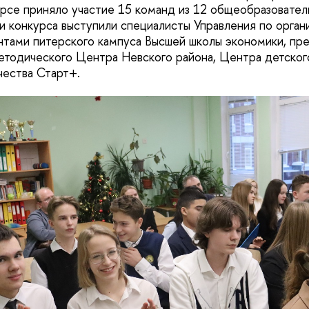
урсе приняло участие 15 команд из 12 общеобразовате
и конкурса выступили специалисты Управления по орган
нтами питерского кампуса Высшей школы экономики, пр
тодического Центра Невского района, Центра детског
чества Старт+.