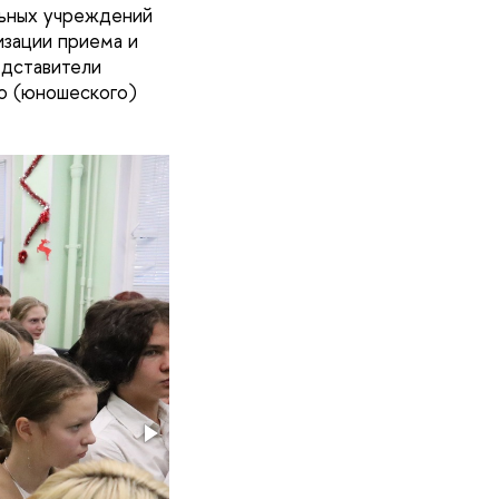
льных учреждений
изации приема и
едставители
о (юношеского)