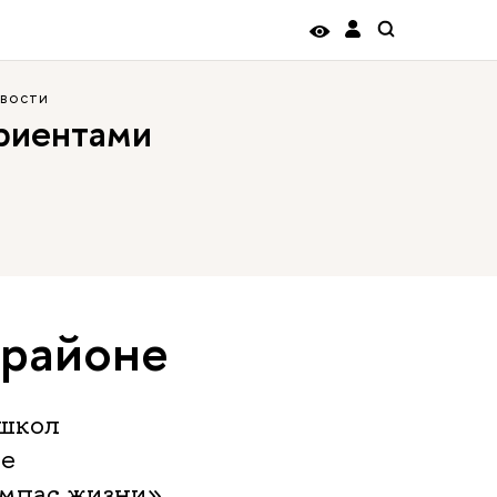
вости
уриентами
 районе
 школ
ке
омпас жизни»