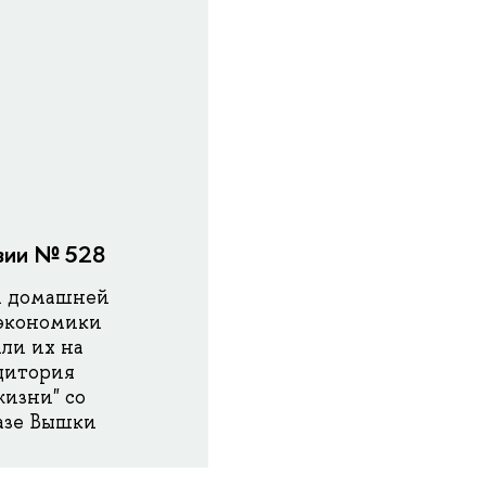
азии № 528
и домашней
 экономики
ли их на
удитория
жизни" со
азе Вышки