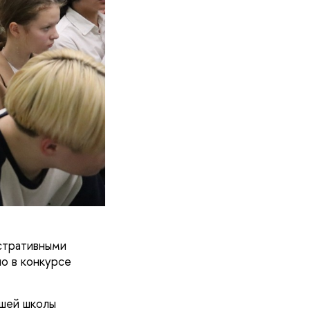
стративными
о в конкурсе
сшей школы