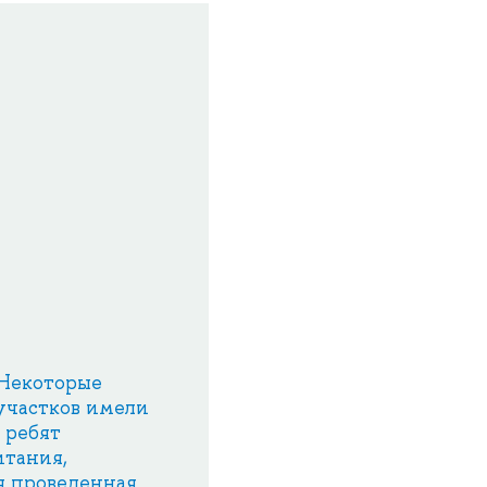
 Некоторые
участков имели
 ребят
итания,
я проведенная