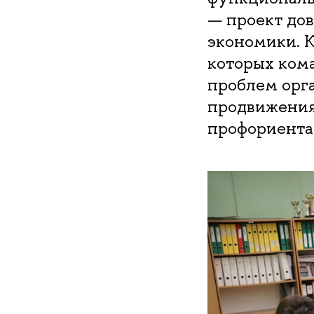
— проект до
экономики. К
которых ком
проблем орга
продвижения 
профориента