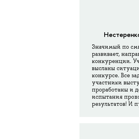
Нестеренко
Значимый по смы
развивает, напра
конкуренции. Уч
высланы ситуаци
конкурсе. Все з
участники выст
проработаны и д
испытания прохо
результатов! И 