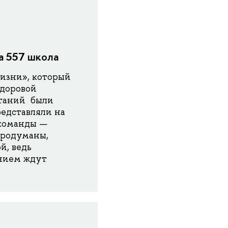
а 557 школа
изни», который
здоровой
ытаний были
едставляли на
 команды —
продуманы,
й, ведь
ением ждут