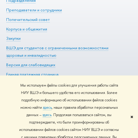
Подразделения
До
Преподаватели и сотрудники
Ол
Попечительский совет
Пр
Корпуса и общежития
Пр
Закупки
Ди
ВШЭ для студентов с ограниченными возможностями
До
здоровья и инвалидностью
Ас
Версия для слабовидящих
Обр
Единая платежная страница
Мы используем файлы cookies для улучшения работы сайта
НИУ ВШЭ и большего удобства его использования. Более
подробную информацию об использовании файлов cookies
Редактору
можно найти
здесь
, наши правила обработки персональных
© НИУ ВШЭ 1993–2026
Адреса и контакты
Условия
данных –
здесь
. Продолжая пользоваться сайтом, вы
использования материалов
Политика конфиденциальности
Карта
✖
подтверждаете, что были проинформированы об
сайта
использовании файлов cookies сайтом НИУ ВШЭ и согласны
Шрифты HSE Sans и HSE Slab разработаны в
Школе дизайна НИУ
с нашими правилами обработки персональных данных. Вы