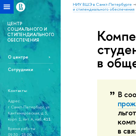
НИУ ВШЭ в Санкт-Петербурге
и стипендиального обеспечения
ЦЕНТР
СОЦИАЛЬНОГО И
Компе
СТИПЕНДИАЛЬНОГО
ОБЕСПЕЧЕНИЯ
студе
в общ
О центре
Сотрудники
Контакты:
В со
прож
Адрес:
г. Санкт-Петербург, ул.
льго
Кантемировская, д. 3,
комп
корп. 1, лит. А, каб.
411.
в св
Время работы:
09:30 - 18:00