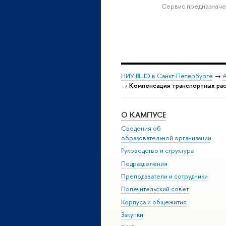
Сервис предназначе
НИУ ВШЭ в Санкт-Петербурге
→
А
→
Компенсация транспортных рас
О КАМПУСЕ
Сведения об
образовательной организации
Руководство и структура
Подразделения
Преподаватели и сотрудники
Попечительский совет
Корпуса и общежития
Закупки