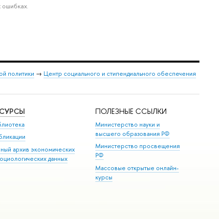
 ошибках.
ой политики
→
Центр социального и стипендиального обеспечения
ЕСУРСЫ
ПОЛЕЗНЫЕ ССЫЛКИ
блиотека
Министерство науки и
высшего образования РФ
бликации
Министерство просвещения
иный архив экономических
РФ
социологических данных
Массовые открытые онлайн-
курсы