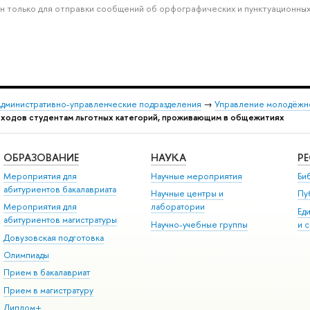
н только для отправки сообщений об орфографических и пунктуационных
дминистративно-управленческие подразделения
→
Управление молодёжн
ходов студентам льготных категорий, проживающим в общежитиях
ОБРАЗОВАНИЕ
НАУКА
Р
Мероприятия для
Научные мероприятия
Би
абитуриентов бакалавриата
Научные центры и
Пу
Мероприятия для
лаборатории
Ед
абитуриентов магистратуры
Научно-учебные группы
и 
Довузовская подготовка
Олимпиады
Прием в бакалавриат
Прием в магистратуру
Диплом+