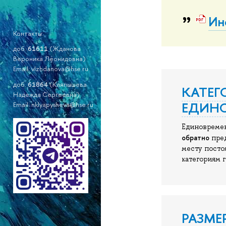
Ин
Контакты:
доб.
61611
(Жданова
Вероника Леонидовна)
Email: vlzhdanova@hse.ru
доб.
61864
(Кляпышева
КАТЕГ
Надежда Сергеевна)
ЕДИН
Email: nklyapysheva@hse.ru
Единовремен
обратно
пред
месту посто
категориям г
РАЗМ