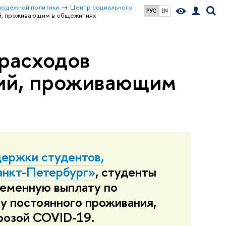
лодёжной политики
Центр социального
РУС
EN
ий, проживающим в общежитиях
расходов
рий, проживающим
ержки студентов,
нкт-Петербург»
, студенты
ременную выплату по
у постоянного проживания,
грозой COVID-19.