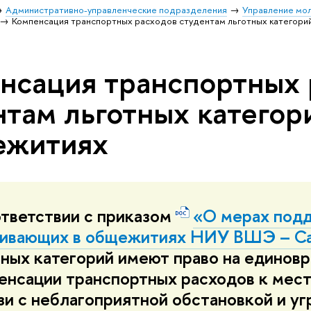
Административно-управленческие подразделения
Управление мо
Компенсация транспортных расходов студентам льготных категор
нсация транспортных 
нтам льготных катего
ежитиях
ответствии с приказом
«О мерах подд
ивающих в общежитиях НИУ ВШЭ – Са
тных категорий имеют право на единов
енсации транспортных расходов к мест
язи с неблагоприятной обстановкой и у