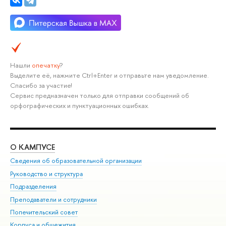
Нашли
опечатку
?
Выделите её, нажмите Ctrl+Enter и отправьте нам уведомление.
Спасибо за участие!
Сервис предназначен только для отправки сообщений об
орфографических и пунктуационных ошибках.
О КАМПУСЕ
ОБ
Сведения об образовательной организации
Мер
Руководство и структура
Мер
Подразделения
Дов
Преподаватели и сотрудники
Ол
Попечительский совет
При
Корпуса и общежития
При