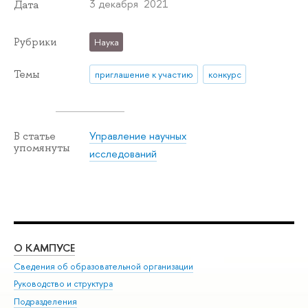
3 декабря 2021
Дата
Рубрики
Наука
Темы
приглашение к участию
конкурс
Управление научных
В статье
упомянуты
исследований
О КАМПУСЕ
ОБ
Сведения об образовательной организации
Мер
Руководство и структура
Мер
Подразделения
Дов