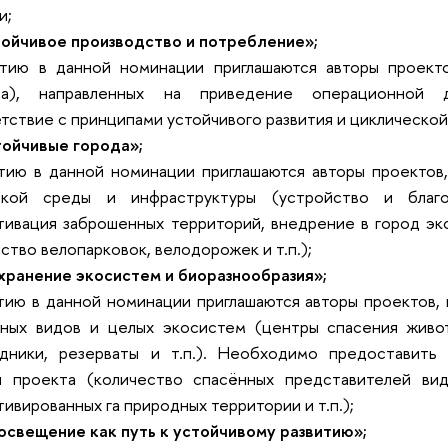
и;
тойчивое производство и потребление»;
стию в данной номинации приглашаются авторы проекто
са), направленных на приведение операционной 
тствие с принципами устойчивого развития и циклической
тойчивые города»;
тию в данной номинации приглашаются авторы проектов,
ской среды и инфраструктуры (устройство и благо
тивация заброшенных территорий, внедрение в город эк
ство велопарковок, велодорожек и т.п.);
хранение экосистем и биоразнообразия»;
тию в данной номинации приглашаются авторы проектов,
ьных видов и целых экосистем (центры спасения живот
едники, резерваты и т.п.). Необходимо предоставить 
ы проекта (количество спасённых представителей вид
тивированных га природных территории и т.п.);
освещение как путь к устойчивому развитию»;