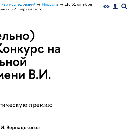
чных исследований
Новости
До 31 октября
имени В.И. Вернадского
ельно)
Конкурс на
ьной
ени В.И.
огическую премию
И. Вернадского» –