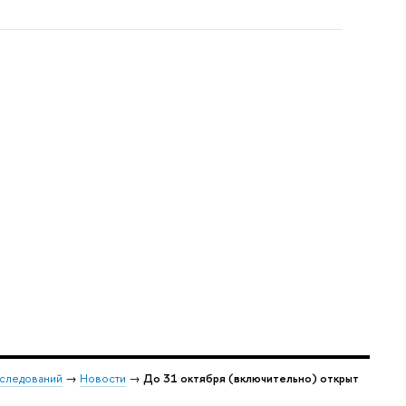
сследований
→
Новости
→
До 31 октября (включительно) открыт