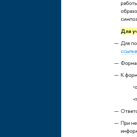
работы
образо
симпоз
Для у
Для по
ссылке
Форма 
К форм
•
•
Ответс
При не
информ