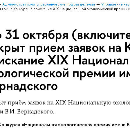
Административно-управленческие подразделения
Управление нау
явок на Конкурс на соискание XIX Национальной экологической премии 
 31 октября (включит
крыт прием заявок на 
искание XIX Национал
ологической премии им
рнадского
ыт приём заявок на XIX Национальную экол
 В.И. Вернадского.
онкурса «Национальная экологическая премия имени В.