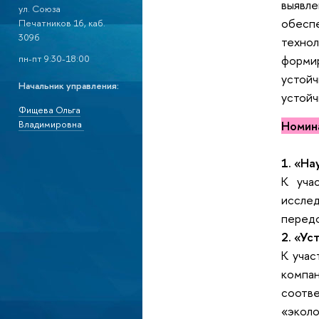
выявле
ул. Союза
обеспе
Печатников 16, каб.
309б
технол
пн-пт 9:30-18:00
формир
устойч
Начальник управления:
устойч
Фищева Ольга
Владимировна
Номин
1. «На
К уча
иссле
передо
2. «Ус
К учас
компан
соотв
«экол