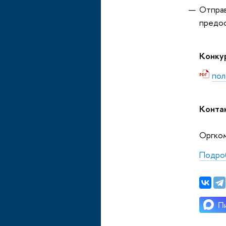
Отправ
предос
Конку
пол
Конта
Оргко
Подроб