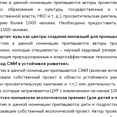
тию в данной номинации приглашаются авторы проектов
го образования и культуры, государственные и ч
рственной власти, НКО и т. д.), просветительская деятел
орию более 1000 человек. Необходимо предоставить
1000 человек.
артап: вузы как центры создания инноваций для промыш
стию в данной номинации приглашаются авторы прое
ники, молодые специалисты – научный кадровый резерв
ющие природоохранные и энергоэффективные технологии
лад СМИ в устойчивое развитие»;
тию в данной номинации приглашаются СМИ (включая инт
зовали собственный проект в области устойчивого раз
и просветительскую кампанию и т.п.) или деятельность
, которые затрагиваются ЦУР с вовлечением не менее 10
тско-юношеская экологическая премия» (для детей и п
тию в данной номинации приглашаются дети и подростки
овавшие собственный экологический проект. Автор проек