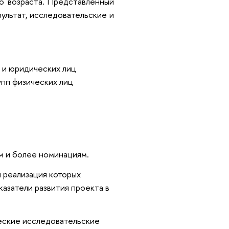
о возраста. Представленный
ультат, исследовательские и
 и юридических лиц
упп физических лиц
м и более номинациям.
я реализация которых
казатели развития проекта в
еские исследовательские