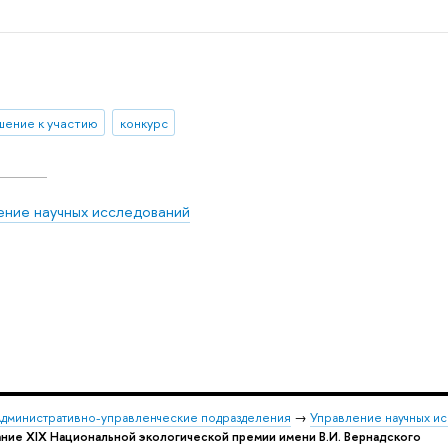
шение к участию
конкурс
ение научных исследований
дминистративно-управленческие подразделения
→
Управление научных и
ание XIX Национальной экологической премии имени В.И. Вернадского