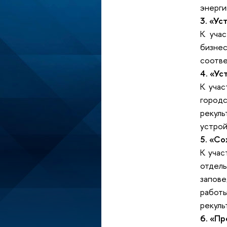
энерги
3. «Ус
К уча
бизне
соотве
4. «Ус
К учас
город
рекуль
устрой
5. «Со
К учас
отдел
запов
работ
рекуль
6. «Пр