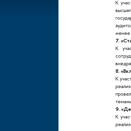
К учас
высше
госуда
аудит
менее 
7. «Ст
К уча
сотруд
внедря
8. «Вк
К учас
реали
провел
темами
9. «Де
К учас
реализ