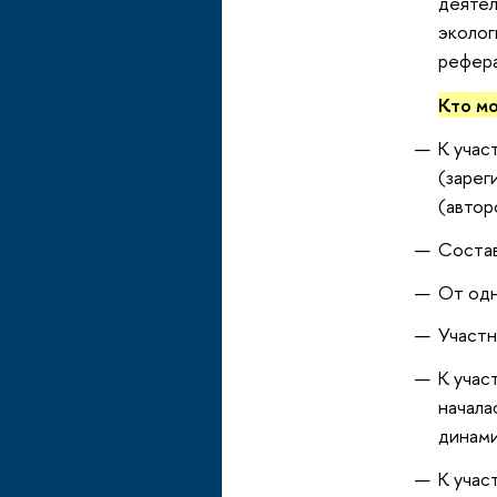
деяте
эколог
рефера
Кто м
К учас
(зарег
(автор
Состав
От одн
Участн
К учас
начала
динами
К учас