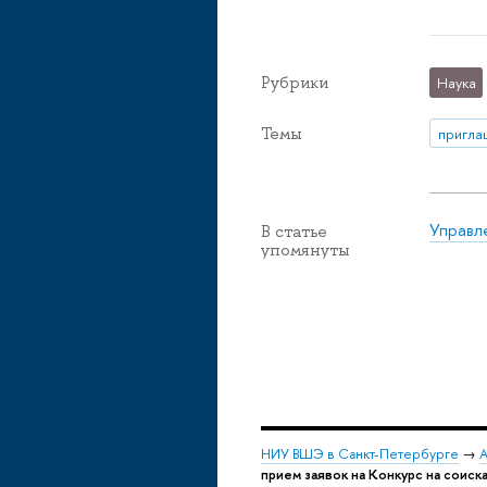
Рубрики
Наука
Темы
пригла
Управл
В статье
упомянуты
НИУ ВШЭ в Санкт-Петербурге
→
А
прием заявок на Конкурс на соиск