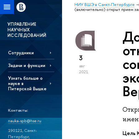
НИУ ВШЭ в Санкт-Петербурге
(включительно) открыт прием за
УПРАВЛЕНИЕ
НАУЧНЫХ
До
ИССЛЕДОВАНИЙ
от
Сотрудники
3
со
Задачи и функции
авг
эк
2021
Узнать больше о
науке в
Ве
Питерской Вышке
Откр
Контакты:
имени
nauka-spb@hse.ru
190121, Санкт-
Цель К
Петербург,