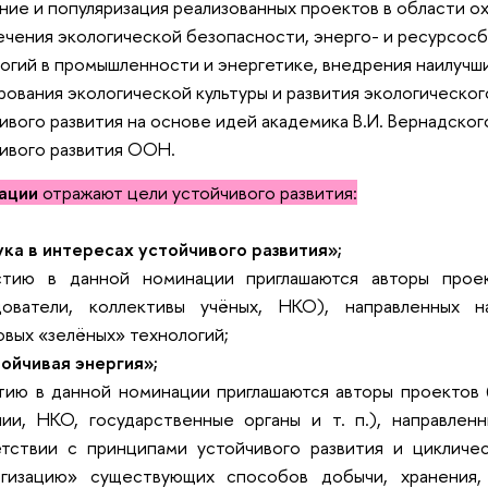
ние и популяризация реализованных проектов в области 
чения экологической безопасности, энерго- и ресурсосб
огий в промышленности и энергетике, внедрения наилучш
ования экологической культуры и развития экологическог
ивого развития на основе идей академика В.И. Вернадског
ивого развития ООН.
ации
отражают цели устойчивого развития:
ука в интересах устойчивого развития»;
стию в данной номинации приглашаются авторы проек
дователи, коллективы учёных, НКО), направленных 
вых «зелёных» технологий;
тойчивая энергия»;
тию в данной номинации приглашаются авторы проектов 
ии, НКО, государственные органы и т. п.), направлен
етствии с принципами устойчивого развития и цикличе
огизацию» существующих способов добычи, хранения,