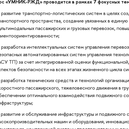
рс «УМНИК-РЖД» проводится в рамках 7 фокусных тем
развитие транспортно-логистических систем в целях со
ранспортного пространства, создание увязанных в единую
ультимодальных пассажирских и грузовых перевозок, повы
лиентоориентированности;
разработка интеллектуальных систем управления перево
езопасных автоматизированных систем управления техно
АСУ ТП) за счет интегрированной оценки функциональной
спектов безопасности на всех этапах жизненного цикла си
разработка технических средств и технологий организац
коростного пассажирского, тяжеловесного движения в гр
беспечении оптимального взаимодействия подвижного со
нфраструктуры;
развитие и обслуживание инфраструктуры и подвижного 
ысокопроизводительных машин и оборудования, инновацио
ониторинга, комплексной системы пространственных дан