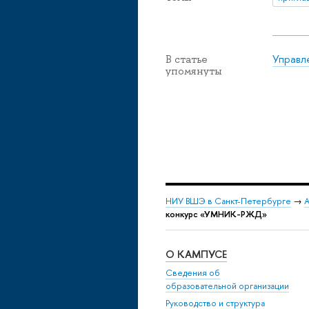
Управл
В статье
упомянуты
НИУ ВШЭ в Санкт-Петербурге
→
А
конкурс «УМНИК-РЖД»
О КАМПУСЕ
Сведения об
образовательной организации
Руководство и структура