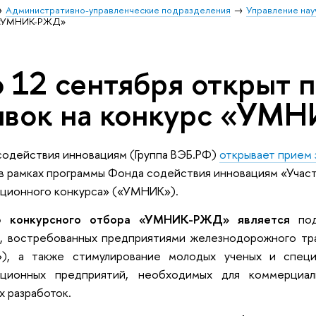
Административно-управленческие подразделения
Управление нау
с «УМНИК-РЖД»
 12 сентября открыт 
явок на конкурс «У
одействия инновациям (Группа ВЭБ.РФ)
открывает прием 
в рамках программы Фонда содействия инновациям «Учас
ционного конкурса» («УМНИК»).
 конкурсного отбора «УМНИК-РЖД» является
под
х, востребованных предприятиями железнодорожного тр
), а также стимулирование молодых ученых и специ
ационных предприятий, необходимых для коммерциал
х разработок.