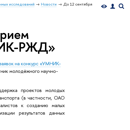
чных исследований
Новости
До 12 сентября
прием
МНИК-РЖД»
заявок на конкурс «УМНИК-
тник молодёжного научно-
держка проектов молодых
анспорта (в частности, ОАО
алистов к созданию малых
изации результатов данных