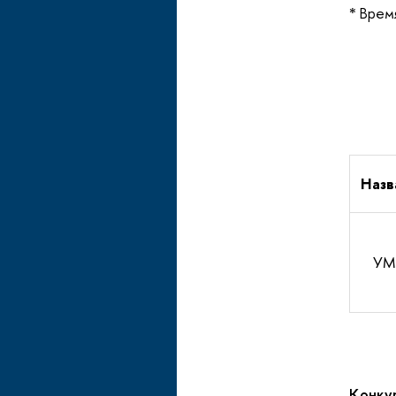
*
Время
Назв
УМ
Конку