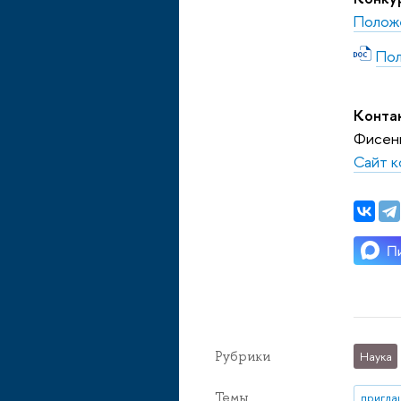
Полож
По
Конта
Фисенк
Сайт к
Рубрики
Наука
Темы
пригла