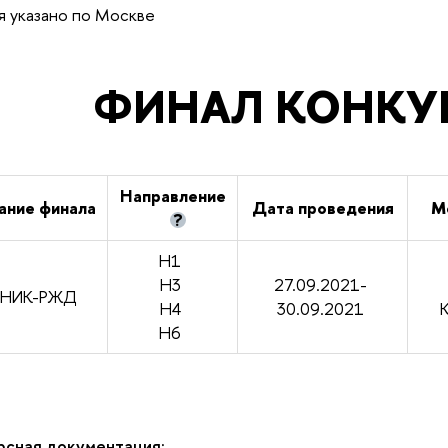
 указано по Москве
ФИНАЛ КОНКУ
Направление
ание финала
Дата проведения
М
?
Н1
Н3
27.09.2021-
НИК-РЖД
Н4
30.09.2021
Н6
рсная документация: