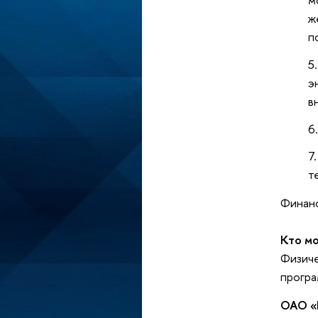
ж
п
э
в
т
Финанс
Кто м
Физич
прогр
ОАО «