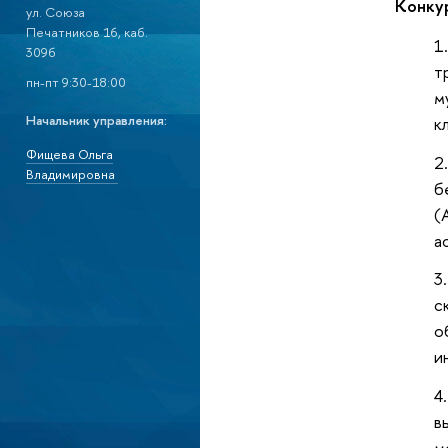
Конку
ул. Союза
Печатников 16, каб.
309б
т
пн-пт 9:30-18:00
м
Начальник управления:
к
Фищева Ольга
Владимировна
б
(
а
с
о
и
в
м