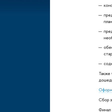
кон
пре
план
пре
нео
обе
ста
сод
Также 
дошедш
Оформл
Сбор з
Финал 