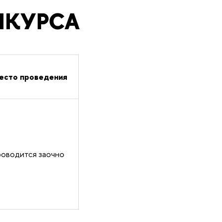
НКУРСА
есто проведения
роводится заочно