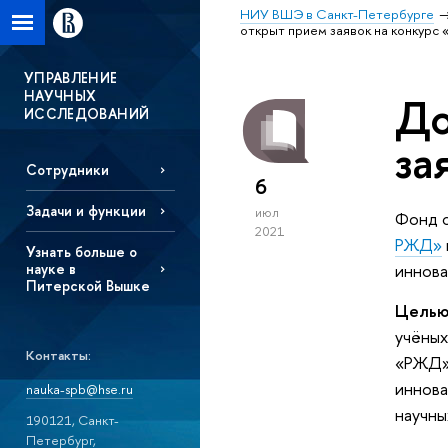
НИУ ВШЭ в Санкт-Петербурге
открыт прием заявок на конкур
УПРАВЛЕНИЕ
НАУЧНЫХ
До
ИССЛЕДОВАНИЙ
за
Сотрудники
6
Задачи и функции
июл
Фонд с
2021
РЖД»
Узнать больше о
иннова
науке в
Питерской Вышке
Целью
учёны
Контакты:
«РЖД»
иннов
nauka-spb@hse.ru
научны
190121, Санкт-
Петербург,