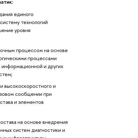
атик:
здания единого
 систему технологий
шение уровня
зочным процессом на основе
логическими процессами
, информационной и других
стем;
ии высокоскоростного и
узовом сообщении при
става и элементов
состава на основе внедрения
нных систем диагностики и
ных инфраструктуры