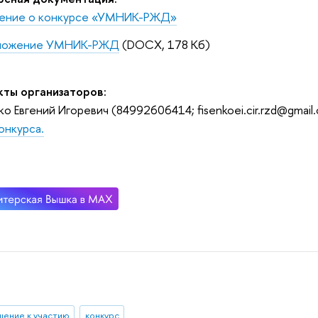
ение о конкурсе «УМНИК-РЖД»
ложение УМНИК-РЖД
(DOCX, 178 Кб)
кты организаторов:
о Евгений Игоревич (
84992606414;
fisenkoei.cir.rzd@gmail
онкурса.
шение к участию
конкурс