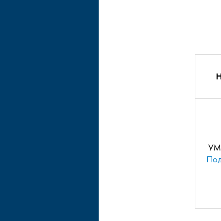
Н
УМ
Под