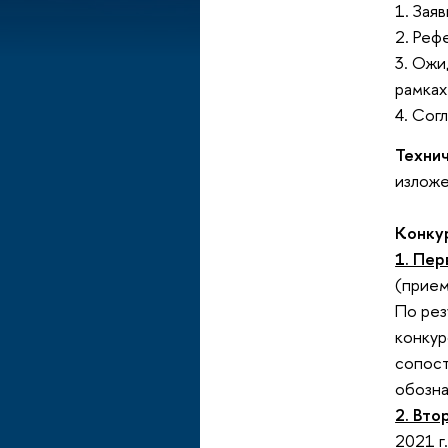
1. Зая
2. Реф
3. Ожи
рамках
4. Сог
Техни
излож
Конкур
1. Пер
(прием
По рез
конкур
сопост
обозна
2. Вто
2021 г