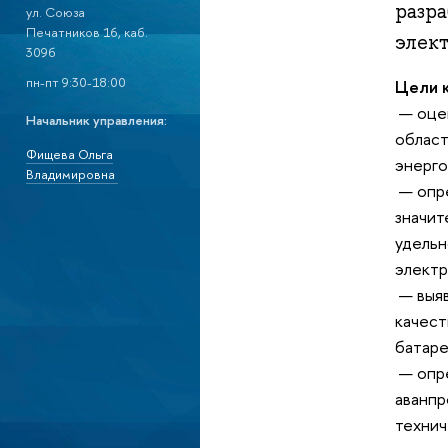
разр
ул. Союза
Печатников 16, каб.
элек
309б
пн-пт 9:30-18:00
Цели 
— оцен
Начальник управления:
област
Фищева Ольга
энерго
Владимировна
— опре
значит
удельн
электр
— выяв
качест
батаре
— опре
аванпр
технич