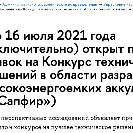
Административно-управленческие подразделения
Управление нау
ем заявок на Конкурс технических решений в области разработки высо
 16 июля 2021 года
ключительно) открыт 
явок на Конкурс техни
шений в области разр
сокоэнергоемких акку
Сапфир»)
 перспективных исследований объявляет прие
ытом конкурсе на лучшее техническое решени