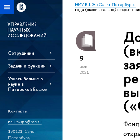
НИУ ВШЭ в Санкт-Петербурге
года (включительно) открыт при
УПРАВЛЕНИЕ
НАУЧНЫХ
До
ИССЛЕДОВАНИЙ
(в
Сотрудники
9
за
Задачи и функции
июн
ре
2021
Узнать больше о
науке в
вы
Питерской Вышке
(«
Контакты:
nauka-spb@hse.ru
Фонд
190121, Санкт-
откр
Петербург,