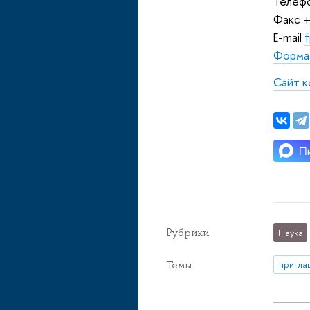
Телефо
Факс +
E-mail
f
Форма 
Сайт к
Рубрики
Наука
Темы
пригла