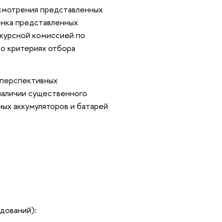
ссмотрения представленных
енка представленных
нкурсной комиссией по
 о критериях отбора
 перспективных
 наличии существенного
ных аккумуляторов и батарей
дований):