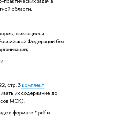
-практических задач в
тной области.
формы, являющиеся
 Российской Федерации без
организаций;
и.
2, стр. 3
комплект
ривать их содержание до
асов МСК).
де в формате *.pdf и