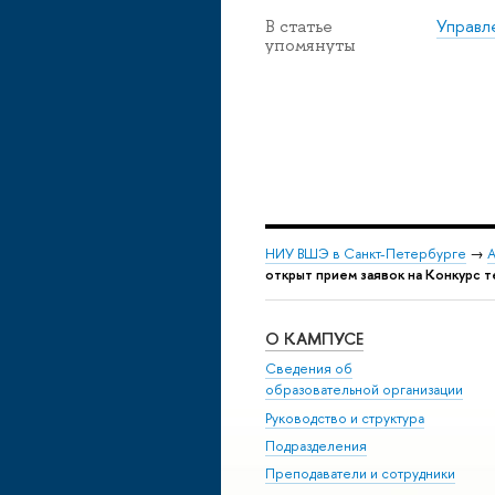
Управл
В статье
упомянуты
НИУ ВШЭ в Санкт-Петербурге
→
А
открыт прием заявок на Конкурс 
О КАМПУСЕ
Сведения об
образовательной организации
Руководство и структура
Подразделения
Преподаватели и сотрудники