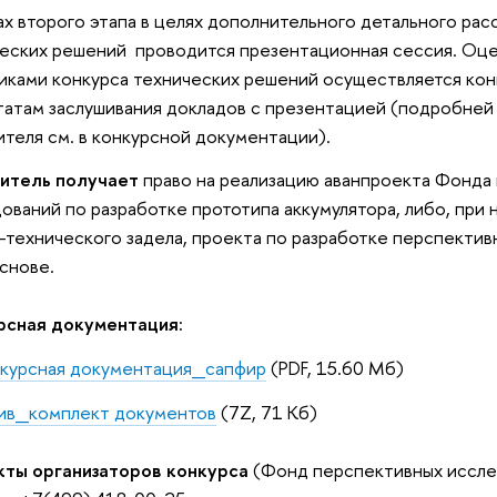
ах второго этапа в целях дополнительного детального ра
еских решений проводится презентационная сессия. Оц
иками конкурса технических решений осуществляется ко
татам заслушивания докладов с презентацией (подробней
теля см. в конкурсной документации).
итель получает
право на реализацию аванпроекта Фонда
ований по разработке прототипа аккумулятора, либо, при
-технического задела, проекта по разработке перспектив
основе.
рсная документация:
курсная документация_сапфир
(PDF, 15.60 Мб)
ив_комплект документов
(7Z, 71 Кб)
кты организаторов конкурса
(Фонд перспективных иссле