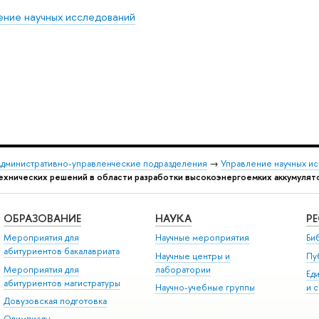
ение научных исследований
дминистративно-управленческие подразделения
→
Управление научных и
технических решений в области разработки высокоэнергоемких аккумуля
ОБРАЗОВАНИЕ
НАУКА
Р
Мероприятия для
Научные мероприятия
Би
абитуриентов бакалавриата
Научные центры и
Пу
Мероприятия для
лаборатории
Ед
абитуриентов магистратуры
Научно-учебные группы
и 
Довузовская подготовка
Олимпиады