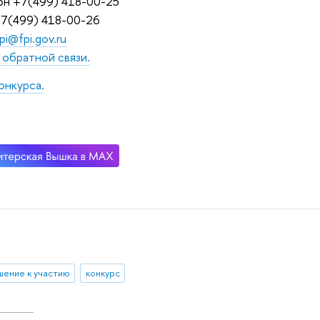
н +7(499) 418-00-25
7(499) 418-00-26
pi@fpi.gov.ru
обратной связи.
онкурса.
шение к участию
конкурс