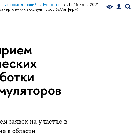
чных исследований
Новости
До 16 июля 2021
коэнергоемких аккумуляторов («Сапфир»)
прием
ческих
аботки
муляторов
м заявок на участие в
е в области