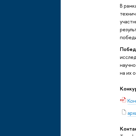
В рамк
технич
участн
резуль
победи
Побед
исслед
научно
на их 
Конку
Кон
арх
Конта