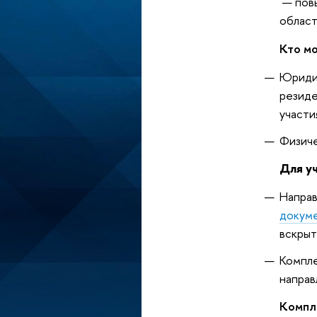
— повы
област
Кто мо
Юридич
резиде
участи
Физиче
Для у
Направ
докум
вскрыт
Компле
направ
Компл