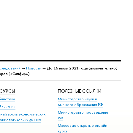
сследований
→
Новости
→
До 16 июля 2021 года (включительно)
торов («Сапфир»)
ЕСУРСЫ
ПОЛЕЗНЫЕ ССЫЛКИ
блиотека
Министерство науки и
высшего образования РФ
бликации
Министерство просвещения
иный архив экономических
РФ
социологических данных
Массовые открытые онлайн-
курсы