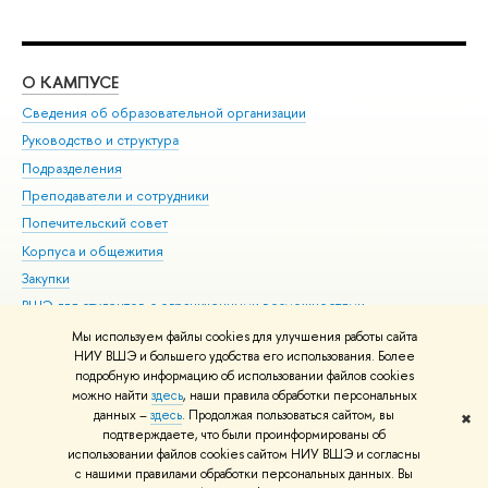
О КАМПУСЕ
ОБ
Сведения об образовательной организации
Мер
Руководство и структура
Мер
Подразделения
Дов
Преподаватели и сотрудники
Ол
Попечительский совет
При
Корпуса и общежития
При
Закупки
Ди
ВШЭ для студентов с ограниченными возможностями
До
здоровья и инвалидностью
Ас
Мы используем файлы cookies для улучшения работы сайта
Версия для слабовидящих
НИУ ВШЭ и большего удобства его использования. Более
Обр
подробную информацию об использовании файлов cookies
Единая платежная страница
можно найти
здесь
, наши правила обработки персональных
данных –
здесь
. Продолжая пользоваться сайтом, вы
✖
Редактору
подтверждаете, что были проинформированы об
© НИУ ВШЭ 1993–2026
Адреса и контакты
Условия использования
использовании файлов cookies сайтом НИУ ВШЭ и согласны
с нашими правилами обработки персональных данных. Вы
материалов
Политика конфиденциальности
Карта сайта