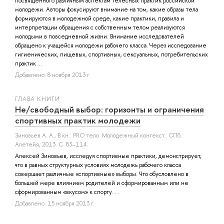
посвященного различным аспектам телесных практик российской
молодежи. Авторы фокусируют внимание на том, какие образы тела
формируются в молодежной среде, какие практики, правила и
интерпретации обращения с собственным телом реализуются
молодыми в повседневной жизни. Внимание исследователей
обращено к учащейся молодежи рабочего класса. Через исследование
гигиенических, пищевых, спортивных, сексуальных, потребительских
практик ...
Добавлено: 8 ноября 2013 г.
ГЛАВА КНИГИ
Не/свободный выбор: горизонты и ограничения
спортивных практик молодежи
Зиновьев А. А.
, В кн.: PRO тело. Молодежный контекст.: СПб.:
Алетейя, 2013. С. 83–114.
Алексей Зиновьев, исследуя спортивные практики, демонстрирует,
что в равных структурных условиях молодежь рабочего класса
совершает различные «спортивные» выборы. Что обусловлено в
большей мере влиянием родителей и сформированным или не
сформированным «вкусом» к спорту. ...
Добавлено: 15 ноября 2013 г.