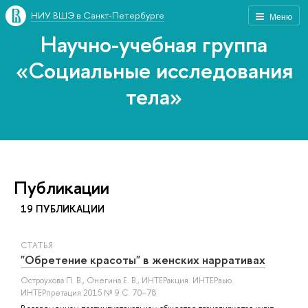
НИУ ВШЭ в Санкт-Петербурге
Меню
Научно-учебная группа
«Социальные исследования
тела»
Публикации
19 ПУБЛИКАЦИИ
СТАТЬЯ
"Обретение красоты" в женских нарративах
Остроухова П. В.
,
Онегина Е. В.
, ИНТЕРакция. ИНТЕРвью.
ИНТЕРпретация 2015 № 9 С. 70–78