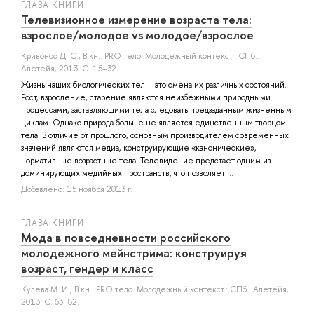
ГЛАВА КНИГИ
Телевизионное измерение возраста тела:
взрослое/молодое vs молодое/взрослое
Кривонос Д. С.
, В кн.: PRO тело. Молодежный контекст.: СПб.:
Алетейя, 2013. С. 15–32.
Жизнь наших биологических тел – это смена их различных состояний.
Рост, взросление, старение являются неизбежными природными
процессами, заставляющими тела следовать предзаданным жизненным
циклам. Однако природа больше не является единственным творцом
тела. В отличие от прошлого, основным производителем современных
значений являются медиа, конструирующие «канонические»,
нормативные возрастные тела. Телевидение предстает одним из
доминирующих медийных пространств, что позволяет ...
Добавлено: 15 ноября 2013 г.
ГЛАВА КНИГИ
Мода в повседневности российского
молодежного мейнстрима: конструируя
возраст, гендер и класс
Кулева М. И.
, В кн.: PRO тело. Молодежный контекст.: СПб.: Алетейя,
2013. С. 63–82.