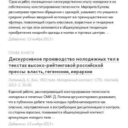
Одна из работ, посвященныч непосредственно опыту молодежи и их
собственному конституированию телесности. Маргарита Кулева,
рассматривая практики обращения с одеждой, указывает, что учащиеся
средних учебных заведений используют ее преимущественно как
«футляр», позволяющий скрыть классовые, возрастные и гендерные
отличия, но при этом включаются в общекультурные тенденции
приобретения «модной» одежды в моллах и торговых центрах. ...
Добавлено: 15 ноября 2013 г.
ГЛАВА КНИГИ
Дискурсивное производство молодежных тел в
текстах высоко-рейтинговой российской
прессы: власть, гегемония, иерархия
Литвина Д. А.
, В кн.: PRO тело. Молодежный контекст.: СПб.: Алетейя,
2013. С. 33–60.
В данной работе, рассматривающей конструирование телесности
молодежи в печатных СМИ. Д. Литвина аргументировано доказывает,
что в публичном дебате тела молодых проблематизируются как
опасные, неуправляемые и востребующие дисциплинацию и контроль
со стороны взрослых, показывается общекультурный контекст
артикуляции молодого тела. ...
Добавлено: 15 ноября 2013 г.