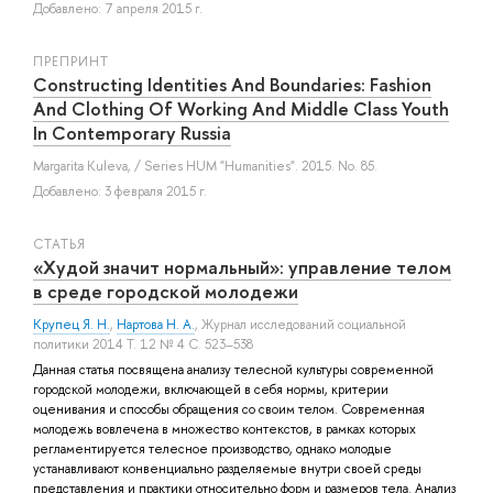
Добавлено: 7 апреля 2015 г.
ПРЕПРИНТ
Constructing Identities And Boundaries: Fashion
And Clothing Of Working And Middle Class Youth
In Contemporary Russia
Margarita Kuleva
, / Series HUM "Humanities". 2015. No. 85.
Добавлено: 3 февраля 2015 г.
СТАТЬЯ
«Худой значит нормальный»: управление телом
в среде городской молодежи
Крупец Я. Н.
,
Нартова Н. А.
, Журнал исследований социальной
политики 2014 Т. 12 № 4 С. 523–538
Данная статья посвящена анализу телесной культуры современной
городской молодежи, включающей в себя нормы, критерии
оценивания и способы обращения со своим телом. Современная
молодежь вовлечена в множество контекстов, в рамках которых
регламентируется телесное производство, однако молодые
устанавливают конвенциально разделяемые внутри своей среды
представления и практики относительно форм и размеров тела. Анализ