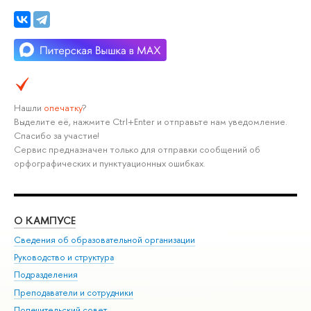
Нашли
опечатку
?
Выделите её, нажмите Ctrl+Enter и отправьте нам уведомление.
Спасибо за участие!
Сервис предназначен только для отправки сообщений об
орфографических и пунктуационных ошибках.
О КАМПУСЕ
ОБ
Сведения об образовательной организации
Мер
Руководство и структура
Мер
Подразделения
Дов
Преподаватели и сотрудники
Ол
Попечительский совет
При