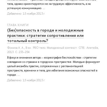
тела, однако ориентируются не на трудовую эффективность, а на
успешную коммуникацию. ...
Добавлено: 15 ноября 2013 г.
ГЛАВА КНИГИ
(Без)опасность в городе и молодежные
практики: стратегии сопротивления или
тотальный контроль?
Фомина А. А.
, В кн.: PRO тело. Молодежный контекст.: СПб.: Алетейя,
2013. С. 233–254.
В фокусе внимания автора – «хореография беспокойства» - стратегии
совладания со страхами в городском пространстве. Молодые формируют
целый ансамбль практик, сопряженных с регламентацией
пространств, времени и тела, для избегания возможных опасностей в
городе. ...
Добавлено: 15 ноября 2013 г.