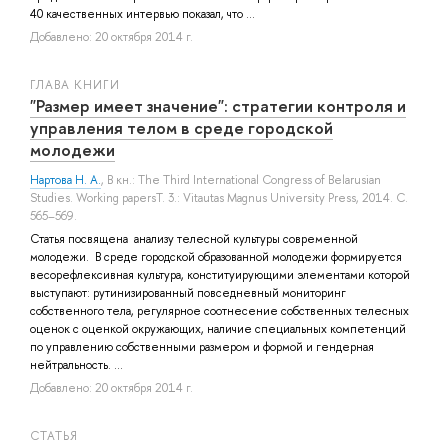
40 качественных интервью показал, что ...
Добавлено: 20 октября 2014 г.
ГЛАВА КНИГИ
"Размер имеет значение": стратегии контроля и
управления телом в среде городской
молодежи
Нартова Н. А.
, В кн.: The Third International Congress of Belarusian
Studies. Working papersТ. 3.: Vitautas Magnus University Press, 2014. С.
565–569.
Статья посвящена анализу телесной культуры современной
молодежи. В среде городской образованной молодежи формируется
весорефлексивная культура, конституирующими элементами которой
выступают: рутинизированный повседневный мониторинг
собственного тела, регулярное соотнесение собственных телесных
оценок с оценкой окружающих, наличие специальных компетенций
по управлению собственными размером и формой и гендерная
нейтральность. ...
Добавлено: 20 октября 2014 г.
СТАТЬЯ