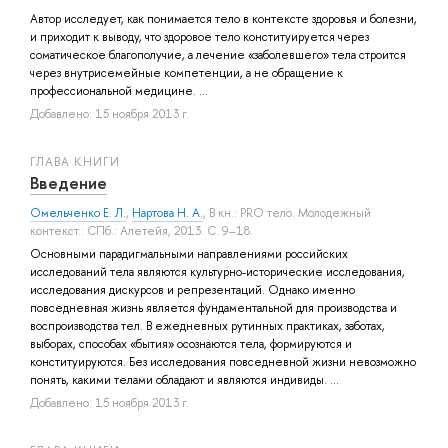
Автор исследует, как понимается тело в контексте здоровья и болезни,
и приходит к выводу, что здоровое тело конституируется через
соматическое благополучие, а лечение «заболевшего» тела строится
через внутрисемейные компетенции, а не обращение к
профессиональной медицине. ...
Добавлено: 15 ноября 2013 г.
ГЛАВА КНИГИ
Введение
Омельченко Е. Л.
,
Нартова Н. А.
, В кн.: PRO тело. Молодежный
контекст.: СПб.: Алетейя, 2013. С. 9–18.
Основными парадигмальными направлениями российских
исследований тела являются культурно-исторические исследования,
исследования дискурсов и репрезентаций. Однако именно
повседневная жизнь является фундаментальной для производства и
воспроизводства тел. В ежедневных рутинных практиках, заботах,
выборах, способах «бытия» осознаются тела, формируются и
конституируются. Без исследования повседневной жизни невозможно
понять, какими телами обладают и являются индивиды. ...
Добавлено: 15 ноября 2013 г.