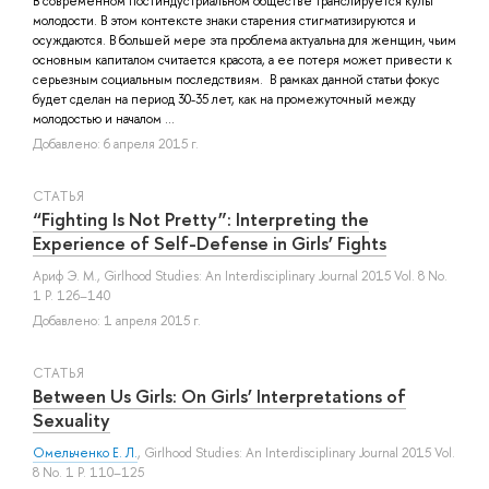
В современном постиндустриальном обществе транслируется культ
молодости. В этом контексте знаки старения стигматизируются и
осуждаются. В большей мере эта проблема актуальна для женщин, чьим
основным капиталом считается красота, а ее потеря может привести к
серьезным социальным последствиям. В рамках данной статьи фокус
будет сделан на период 30-35 лет, как на промежуточный между
молодостью и началом ...
Добавлено: 6 апреля 2015 г.
СТАТЬЯ
“Fighting Is Not Pretty”: Interpreting the
Experience of Self-Defense in Girls’ Fights
Ариф Э. М.
, Girlhood Studies: An Interdisciplinary Journal 2015 Vol. 8 No.
1 P. 126–140
Добавлено: 1 апреля 2015 г.
СТАТЬЯ
Between Us Girls: On Girls’ Interpretations of
Sexuality
Омельченко Е. Л.
, Girlhood Studies: An Interdisciplinary Journal 2015 Vol.
8 No. 1 P. 110–125