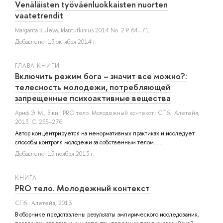
Venäläisten työväenluokkaisten nuorten
vaatetrendit
Margarita Kuleva
, Idäntutkimus 2014 No. 2 P. 64–71
Добавлено: 13 октября 2014 г.
ГЛАВА КНИГИ
Включить режим бога – значит все можно?:
телесность молодежи, потребляющей
запрещенные психоактивные вещества
Ариф Э. М.
, В кн.: PRO тело. Молодежный контекст.: СПб.: Алетейя,
2013. С. 255–276.
Автор концентрируется на ненормативных практиках и исследует
способы контроля молодежи за собственным телом. ...
Добавлено: 15 ноября 2013 г.
КНИГА
PRO тело. Молодежный контекст
СПб.: Алетейя, 2013.
В сборнике представлены результаты эмпирического исследования,