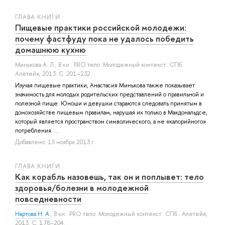
ГЛАВА КНИГИ
Пищевые практики российской молодежи:
почему фастфуду пока не удалось победить
домашнюю кухню
Минькова А. Л.
, В кн.: PRO тело. Молодежный контекст.: СПб.:
Алетейя, 2013. С. 201–232.
Изучая пищевые практики, Анастасия Минькова также показывает
значимость для молодых родительских представлений о правильной и
полезной пище. Юноши и девушки стараются следовать принятым в
домохозяйстве пищевым правилам, нарушая их только в Макдональдсе,
который является пространством символического, а не «калорийного»
потребления. ...
Добавлено: 15 ноября 2013 г.
ГЛАВА КНИГИ
Как корабль назовешь, так он и поплывет: тело
здоровья/болезни в молодежной
повседневности
Нартова Н. А.
, В кн.: PRO тело. Молодежный контекст.: СПб.: Алетейя,
2013. С. 178–204.