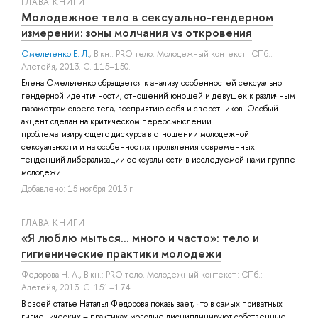
ГЛАВА КНИГИ
Молодежное тело в сексуально-гендерном
измерении: зоны молчания vs откровения
Омельченко Е. Л.
, В кн.: PRO тело. Молодежный контекст.: СПб.:
Алетейя, 2013. С. 115–150.
Елена Омельченко обращается к анализу особенностей сексуально-
гендерной идентичности, отношений юношей и девушек к различным
параметрам своего тела, восприятию себя и сверстников. Особый
акцент сделан на критическом переосмыслении
проблематизирующего дискурса в отношении молодежной
сексуальности и на особенностях проявления современных
тенденций либерализации сексуальности в исследуемой нами группе
молодежи. ...
Добавлено: 15 ноября 2013 г.
ГЛАВА КНИГИ
«Я люблю мыться… много и часто»: тело и
гигиенические практики молодежи
Федорова Н. А.
, В кн.: PRO тело. Молодежный контекст.: СПб.:
Алетейя, 2013. С. 151–174.
В своей статье Наталья Федорова показывает, что в самых приватных –
гигиенических – практиках молодые дисциплинируют собственные