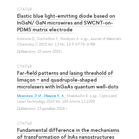
СТАТЬЯ
Elastic blue light-emitting diode based on
InGaN/ GaN microwires and SWCNT-on-
PDMS matrix electrode
Kolesina D.
,
Kochetkov F.
,
Vorobyev A.
и др.
, Journal of Materials
Chemistry C 2025 Vol. 13 No. 19 P. 9779–9786
Добавлено: 25 июня 2025 г.
СТАТЬЯ
Far-field patterns and lasing threshold of
limaçon − and quadrupole-shaped
microlasers with InGaAs quantum well-dots
Моисеев Э. И.
,
Иванов К. А.
,
Khabibullin R.
и др.
, Optics and
Laser Technology 2025 Vol. 183 Article 112299
Добавлено: 23 декабря 2024 г.
СТАТЬЯ
Fundamental difference in the mechanisms
of transformation of InAs nanostructures