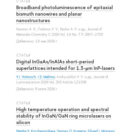
СТАТЬЯ
Broadband photoluminescence of epitaxial
bismuth nanowires and planar
nanostructures
Kaveev A. K.
,
Fedorov V. V.
,
Pavlov A. V.
и др.
, Journal of
Materials Chemistry C 2026 Vol. 14 No. 7 P. 2697–2705
Добавлено: 19 мая 2026 г.
СТАТЬЯ
Digital InGaAs/InAlAs short-period
superlattices intended for 1.3-μm InP-lasers
V.I. Voitovich
,
I.S. Makhov
,
Andryushkin V. V.
и др.
, Journal of
Luminescence 2026 Vol. 295 Article 121936
Добавлено: 8 июля 2026 г.
СТАТЬЯ
High temperature operation and spectral
stability of InGaN/GaN ring microlasers on
silicon
Natalia V. Kryzhanovskaya
,
Sergey D. Komarov
,
Eduard I. Moiseev