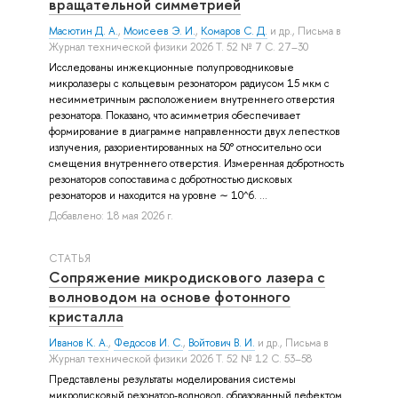
вращательной симметрией
Масютин Д. А.
,
Моисеев Э. И.
,
Комаров С. Д.
и др.
, Письма в
Журнал технической физики 2026 Т. 52 № 7 С. 27–30
Исследованы инжекционные полупроводниковые
микролазеры с кольцевым резонатором радиусом 15 мкм с
несимметричным расположением внутреннего отверстия
резонатора. Показано, что асимметрия обеспечивает
формирование в диаграмме направленности двух лепестков
излучения, разориентированных на 50° относительно оси
смещения внутреннего отверстия. Измеренная добротность
резонаторов сопоставима с добротностью дисковых
резонаторов и находится на уровне ∼ 10^6. ...
Добавлено: 18 мая 2026 г.
СТАТЬЯ
Сопряжение микродискового лазера с
волноводом на основе фотонного
кристалла
Иванов К. А.
,
Федосов И. С.
,
Войтович В. И.
и др.
, Письма в
Журнал технической физики 2026 Т. 52 № 12 С. 53–58
Представлены результаты моделирования системы
микродисковый резонатор-волновод, образованный дефектом