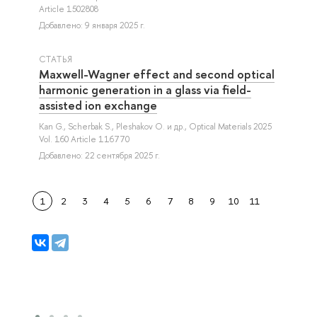
Article 1502808
Добавлено: 9 января 2025 г.
СТАТЬЯ
Maxwell-Wagner effect and second optical
harmonic generation in a glass via field-
assisted ion exchange
Kan G.
,
Scherbak S.
,
Pleshakov O.
и др.
, Optical Materials 2025
Vol. 160 Article 116770
Добавлено: 22 сентября 2025 г.
1
2
3
4
5
6
7
8
9
10
11