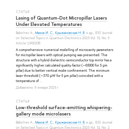
СТАТЬЯ
Lasing of Quantum-Dot Micropillar Lasers
Under Elevated Temperatures
Babichev A.
,
Махов И. С.
,
Крыжановская Н. В.
и др.
, IEEE Journal
on Selected Topics in Quantum Electronics 2025 Vol. 31 No. 5
Article 1900208
A comprehensive numerical modelling of microcavity parameters
for micropillar lasers with optical pumping was presented. The
structure with a hybrid dielectric-semiconductor top mirror has a
significantly higher calculated quality-factor (∼65000 for 5 μm
pillar) due to better vertical mode confinement. The minimum
laser threshold (∼370 μW for 5 μm pillar) coincided with a
temperature of ...
Добавлено: 9 января 2025 г.
СТАТЬЯ
Low-threshold surface-emitting whispering-
gallery mode microlasers
Babichev A.
,
Махов И. С.
,
Крыжановская Н. В.
и др.
, IEEE Journal
on Selected Topics in Quantum Electronics 2025 Vol. 31 No. 2