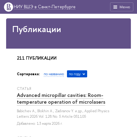
НИУ ВШЭ в Санкт-Петербурге
Меню
Публикации
211 ПУБЛИКАЦИИ
Сортировка:
по названию
по году
СТАТЬЯ
Advanced micropillar cavities: Room-
temperature operation of microlasers
Babichev A.
,
Blokhin A.
,
Zadiranov Y.
и др.
, Applied Physics
Letters 2026 Vol. 128 No. 5 Article 051105
Добавлено: 13 марта 2026 г.