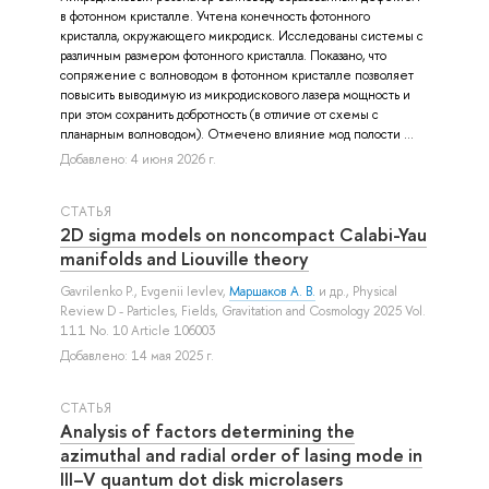
в фотонном кристалле. Учтена конечность фотонного
кристалла, окружающего микродиск. Исследованы системы с
различным размером фотонного кристалла. Показано, что
сопряжение с волноводом в фотонном кристалле позволяет
повысить выводимую из микродискового лазера мощность и
при этом сохранить добротность (в отличие от схемы с
планарным волноводом). Отмечено влияние мод полости ...
Добавлено: 4 июня 2026 г.
СТАТЬЯ
2D sigma models on noncompact Calabi-Yau
manifolds and Liouville theory
Gavrilenko P.
,
Evgenii Ievlev
,
Маршаков А. В.
и др.
, Physical
Review D - Particles, Fields, Gravitation and Cosmology 2025 Vol.
111 No. 10 Article 106003
Добавлено: 14 мая 2025 г.
СТАТЬЯ
Analysis of factors determining the
azimuthal and radial order of lasing mode in
III–V quantum dot disk microlasers