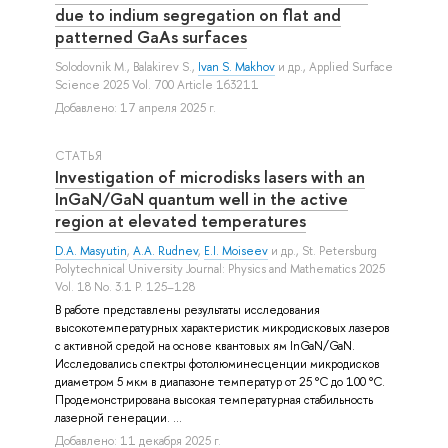
due to indium segregation on flat and
patterned GaAs surfaces
Solodovnik M.
,
Balakirev S.
,
Ivan S. Makhov
и др.
, Applied Surface
Science 2025 Vol. 700 Article 163211
Добавлено: 17 апреля 2025 г.
СТАТЬЯ
Investigation of microdisks lasers with an
InGaN/GaN quantum well in the active
region at elevated temperatures
D.A. Masyutin
,
A.A. Rudnev
,
E.I. Moiseev
и др.
, St. Petersburg
Polytechnical University Journal: Physics and Mathematics 2025
Vol. 18 No. 3.1 P. 125–128
В работе представлены результаты исследования
высокотемпературных характеристик микродисковых лазеров
с активной средой на основе квантовых ям InGaN/GaN.
Исследовались спектры фотолюминесценции микродисков
диаметром 5 мкм в диапазоне температур от 25 °C до 100 °C.
Продемонстрирована высокая температурная стабильность
лазерной генерации. ...
Добавлено: 11 декабря 2025 г.