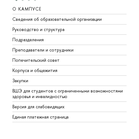
О КАМПУСЕ
ОБР
Сведения об образовательной организации
Мероп
Руководство и структура
Мероп
Подразделения
Довуз
Преподаватели и сотрудники
Олим
Попечительский совет
Прием
Корпуса и общежития
Прием
Закупки
Дипл
ВШЭ для студентов с ограниченными возможностями
Допол
здоровья и инвалидностью
Аспир
Версия для слабовидящих
Обрат
Единая платежная страница