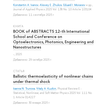
Konstantin A. Ivanov
,
Alexey E. Zhukov
,
Eduard I. Moiseev
и др.
,
Journal of Applied Physics 2025 Vol. 138 No. 10 Article 103104
Добавлено: 11 сентября 2025 г.
КНИГА
BOOK of ABSTRACTS 12-th International
School and Conference on
Optoelectronics, Photonics, Engineering and
Nanostructures
-, 2025.
Добавлено: 29 октября 2025 г.
СТАТЬЯ
Ballistic thermoelasticity of nonlinear chains
under thermal shock
Ioanna N. Trunova
,
Vitaly A. Kuzkin
, Physical Review E -
Statistical, Nonlinear, and Soft Matter Physics 2025 Vol. 111 No.
1 Article 014227
Добавлено: 30 января 2025 г.