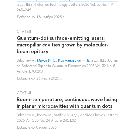
и др.
, IEEE Photonics Technology Letters 2026 Vol. 38 No. 4 P.
243–246
Добавлено: 18 ноября 2025 г.
СТАТЬЯ
Quantum-dot surface-emitting lasers:
micropillar cavities grown by molecular-
beam epitaxy
Babichev A.
,
Махов И. С.
,
Крыжановская Н. В.
и др.
, IEEE Journal
on Selected Topics in Quantum Electronics 2026 Vol. 32 No. 6
Article 1700208
Добавлено: 23 марта 2026 г.
СТАТЬЯ
Room-temperature, continuous wave lasing
in planar microcavities with quantum dots
Babichev A.
,
Bobrov M.
,
Vasil'ev A.
и др.
, Applied Physics Letters
2026 Vol. 128 No. 24 Article 241102
Добавлено: 8 июля 2026 г.