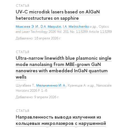
СТАТЬЯ
UV-C microdisk lasers based on AlGaN
heterostructures on sapphire
Моисеев Э. И.
,
D.A. Masyutin
,
I.A. Melnichenko
и др.
, Optics
and Laser Technology 2026 Vol. 201 No. 115289 Article 115289
Добавлено: 18 апреля 2026 г.
СТАТЬЯ
Ultra-narrow linewidth blue plasmonic single
mode nanolasing from MBE-grown GaN
nanowires with embedded InGaN quantum
wells
Шугабаев Т.
,
Мельниченко И. А.
,
Кузнецов А.
и др.
, Nanoscale
Horizons 2026 P. 1–8
Добавлено: 9 апреля 2026 г.
СТАТЬЯ
Направленность вывода излучения из
кольцевых микролазеров с нарушенной