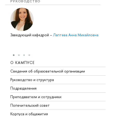
РУКОВОДСТВО
Заведующий кафедрой
–
Лаптева Анна Михайловна
О КАМПУСЕ
ОБР
Сведения об образовательной организации
Мероп
Руководство и структура
Мероп
Подразделения
Довуз
Преподаватели и сотрудники
Олим
Попечительский совет
Прием
Корпуса и общежития
Прием