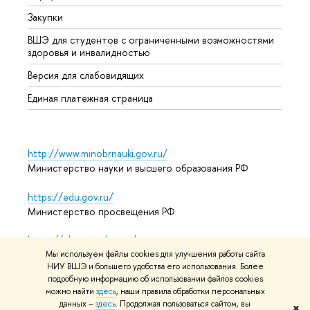
Закупки
Дипл
ВШЭ для студентов с ограниченными возможностями
Допол
здоровья и инвалидностью
Аспир
Версия для слабовидящих
Обрат
Единая платежная страница
http://www.minobrnauki.gov.ru/
Министерство науки и высшего образования РФ
https://edu.gov.ru/
Министерство просвещения РФ
https://elearning.hse.ru/mooc
Массовые открытые онлайн-курсы
Мы используем файлы cookies для улучшения работы сайта
НИУ ВШЭ и большего удобства его использования. Более
подробную информацию об использовании файлов cookies
можно найти
здесь
, наши правила обработки персональных
данных –
здесь
. Продолжая пользоваться сайтом, вы
© НИУ ВШЭ 1993–2026
Адреса и контакты
Условия
✖