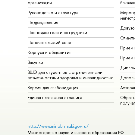
организации
бакала
Руководство и структура
Меропр
магист
Подразделения
Довузо
Преподаватели и сотрудники
Олимп
Попечительский совет
Прием 
Корпуса и общежития
Прием 
Закупки
Дипло
ВШЭ для студентов с ограниченными
возможностями здоровья и инвалидностью
Дополн
Версия для слабовидящих
Аспира
Единая платежная страница
Обратн
получа
http://www.minobrnauki.gov.ru/
Министерство науки и высшего образования РФ