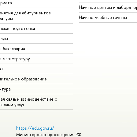
вриата
Научные центры и лаборато
иятия для абитуриентов
Научно-учебные группы
ратуры
вская подготовка
иады
в бакалавриат
в магистратуру
м+
ительное образование
нтура
ая связь и взаимодействие с
телями услуг
https://edu.gov.ru/
Министерство просвещения РФ