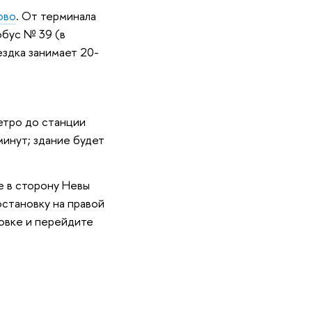
ово
. От терминала
обус № 39 (в
ездка занимает 20-
етро до станции
минут; здание будет
е в сторону Невы
остановку на правой
новке и перейдите