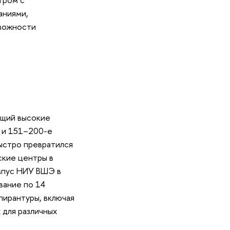
аниями,
можности
ющий высокие
е и 151–200-е
ыстро превратился
ские центры в
ампус НИУ ВШЭ в
вание по 14
пирантуры, включая
 для различных