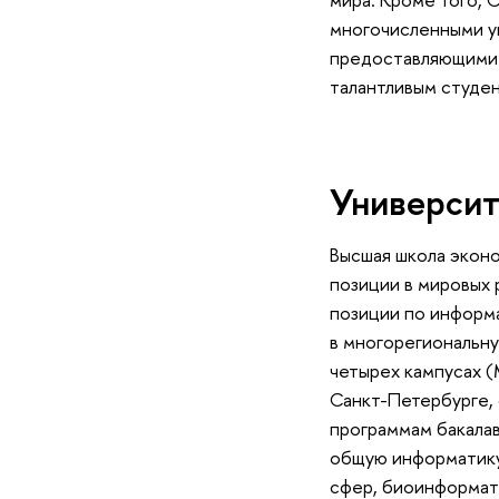
многочисленными у
предоставляющими 
талантливым студен
Университ
Высшая школа экон
позиции в мировых 
позиции по информа
в многорегиональн
четырех кампусах (
Санкт-Петербурге, 
программам бакалав
общую информатику,
сфер, биоинформати