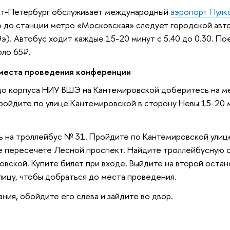
кт-Петербург обслуживает международный
аэропорт Пулк
о до станции метро «Московская» следует городской авт
э). Автобус ходит каждые 15-20 минут с 5.40 до 0.30. По
оло 65₽.
 места проведения конференции
до корпуса НИУ ВШЭ на Кантемировской доберитесь на м
ройдите по улице Кантемировской в сторону Невы 15-20 
ь на троллейбус № 31. Пройдите по Кантемировской улиц
не пересечете Лесной проспект. Найдите троллейбусную 
вской. Купите билет при входе. Выйдите на второй оста
ицу, чтобы добраться до места проведения.
ния, обойдите его слева и зайдите во двор.