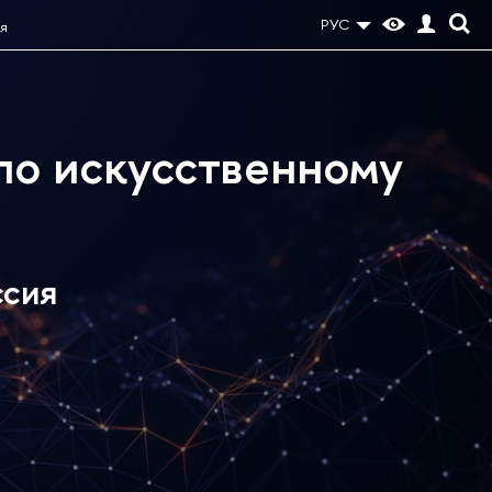
РУС
я
о искусственному
ссия