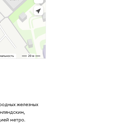
ородных железных
нляндским,
цией метро.