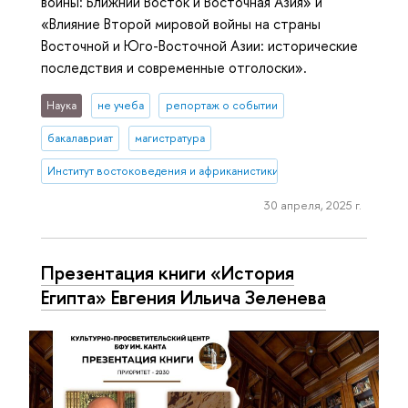
войны: Ближний Восток и Восточная Азия» и
«Влияние Второй мировой войны на страны
Восточной и Юго-Восточной Азии: исторические
последствия и современные отголоски».
Наука
не учеба
репортаж о событии
бакалавриат
магистратура
Институт востоковедения и африканистики
30 апреля, 2025 г.
Презентация книги «История
Египта» Евгения Ильича Зеленева