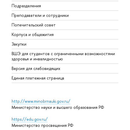
Подразделения
Довуз
Преподаватели и сотрудники
Олим
Попечительский совет
Прием
Корпуса и общежития
Прием
Закупки
Дипл
ВШЭ для студентов с ограниченными возможностями
Допол
здоровья и инвалидностью
Аспир
Версия для слабовидящих
Обрат
Единая платежная страница
http://www.minobrnauki.gov.ru/
Министерство науки и высшего образования РФ
https://edu.gov.ru/
Министерство просвещения РФ