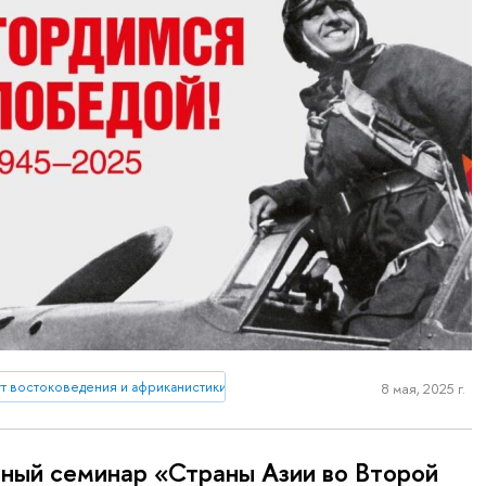
ут востоковедения и африканистики
8 мая, 2025 г.
ный семинар «Страны Азии во Второй