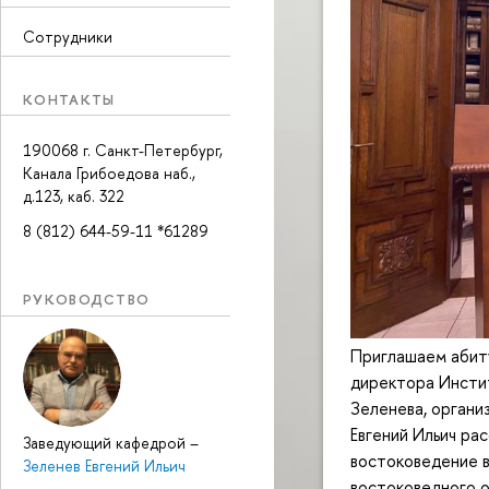
Сотрудники
КОНТАКТЫ
190068 г. Санкт-Петербург,
Канала Грибоедова наб.,
д.123, каб. 322
8 (812) 644-59-11 *61289
РУКОВОДСТВО
Приглашаем абиту
директора Инстит
Зеленева, органи
Евгений Ильич ра
Заведующий кафедрой
–
востоковедение в
Зеленев Евгений Ильич
востоковедного 