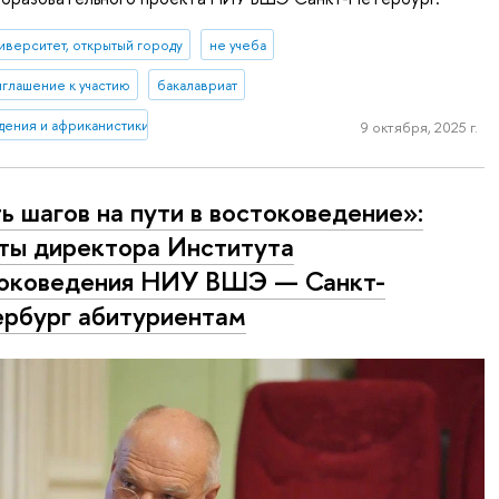
иверситет, открытый городу
не учеба
глашение к участию
бакалавриат
дения и африканистики
9 октября, 2025 г.
ь шагов на пути в востоковедение»:
ты директора Института
оковедения НИУ ВШЭ — Санкт-
рбург абитуриентам