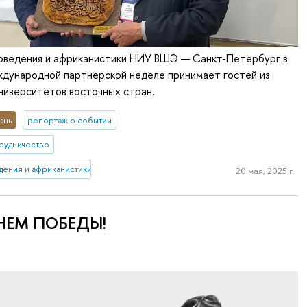
оведения и африканистики НИУ ВШЭ — Санкт-Петербург в
ждународной партнерской неделе принимает гостей из
ниверситетов восточных стран.
знь
репортаж о событии
рудничество
дения и африканистики
20 мая, 2025 г.
НЕМ ПОБЕДЫ!