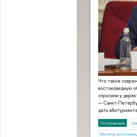
Что такое совре
востоковедную о
спросили у дире
— Санкт-Петербур
дать абитуриента
Поступающим
ба
Институт востокове