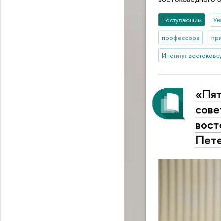
Поступающим
Ун
профессора
при
Институт востокове
«Пят
сове
вост
Пете