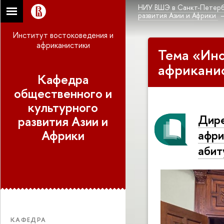
НИУ ВШЭ в Санкт-Петерб
развития Азии и Африки
Институт востоковедения и
африканистики
Тема «Инс
африкани
Кафедра
общественного и
культурного
Дире
развития Азии и
Африки
афри
абит
КАФЕДРА