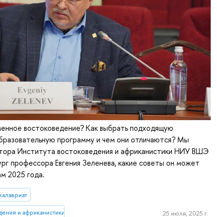
менное востоковедение? Как выбрать подходящую
бразовательную программу и чем они отличаются? Мы
ктора Института востоковедения и африканистики НИУ ВШЭ
г профессора Евгения Зеленева, какие советы он может
м 2025 года.
калавриат
дения и африканистики
25 июля, 2025 г.