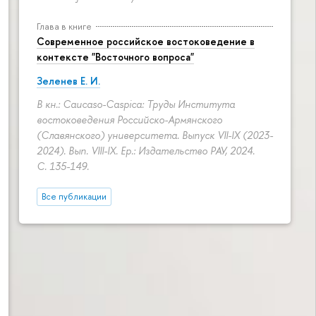
Глава в книге
Современное российское востоковедение в
контексте "Восточного вопроса"
Зеленев Е. И.
В кн.: Caucaso-Caspica: Труды Института
востоковедения Российско-Армянского
(Славянского) университета. Выпуск VII-IX (2023-
2024). Вып. VIII-IX. Ер.: Издательство РАУ, 2024.
С. 135-149.
Все публикации