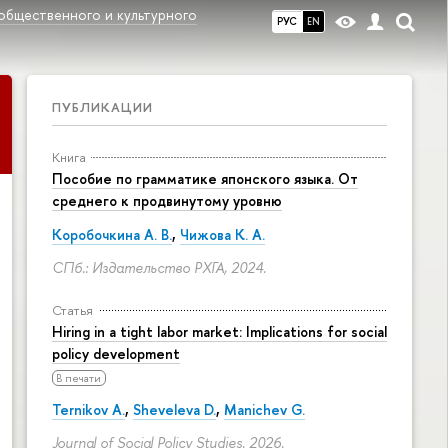
общественного и культурного
РУС
EN
»
ПУБЛИКАЦИИ
Книга
Пособие по грамматике японского языка. От
среднего к продвинутому уровню
Коробочкина А. В.
,
Чижова К. А.
СПб.: Издательство РХГА, 2024.
Статья
Hiring in a tight labor market: Implications for social
policy development
В печати
Ternikov A.
,
Sheveleva D.
,
Manichev G.
Journal of Social Policy Studies. 2026.