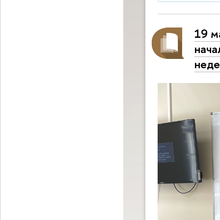
19 м
нача
неде