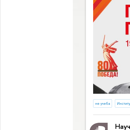
не учеба
Инстит
Науч