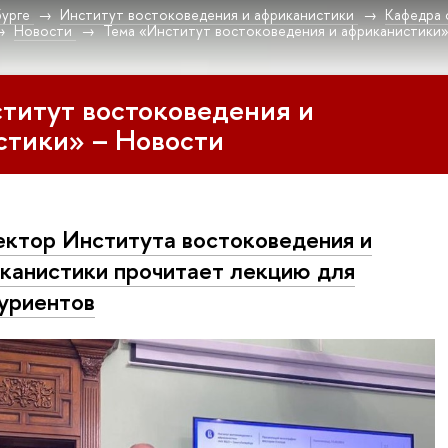
урге
Институт востоковедения и африканистики
Кафедра 
Новости
Тема «Институт востоковедения и африканистики
титут востоковедения и
стики» – Новости
ктор Института востоковедения и
канистики прочитает лекцию для
уриентов