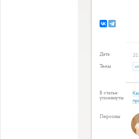
Дата
21
Темы
с
Ка
В статье
упомянуты
пр
Персоны