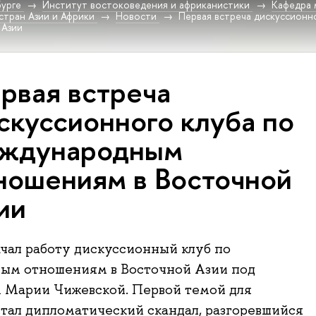
урге
Институт востоковедения и африканистики
Кафедра 
стран Азии и Африки
Новости
Первая встреча дискуссионн
 Азии
рвая встреча
скуссионного клуба по
ждународным
ношениям в Восточной
ии
ачал работу дискуссионный клуб по
ым отношениям в Восточной Азии под
 Марии Чижевской. Первой темой для
тал дипломатический скандал, разгоревшийся