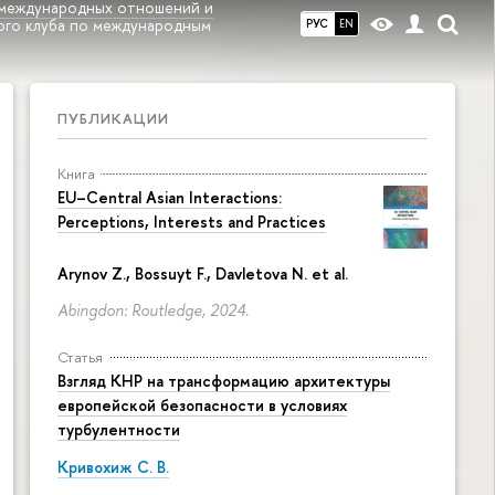
международных отношений и
ого клуба по международным
РУС
EN
ПУБЛИКАЦИИ
Книга
EU–Central Asian Interactions:
Perceptions, Interests and Practices
Arynov Z., Bossuyt F., Davletova N. et al.
Abingdon: Routledge, 2024.
Статья
Взгляд КНР на трансформацию архитектуры
европейской безопасности в условиях
турбулентности
Кривохиж С. В.