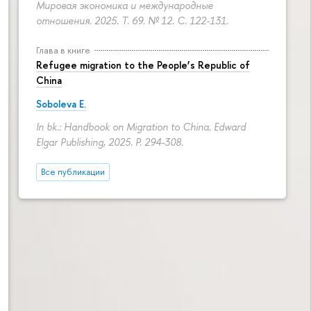
Мировая экономика и международные
отношения. 2025. Т. 69. № 12.
С. 122-131.
Глава в книге
Refugee migration to the People’s Republic of
China
Soboleva E.
In bk.: Handbook on Migration to China. Edward
Elgar Publishing, 2025.
P. 294-308.
Все публикации