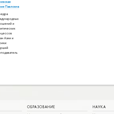
жевская
рия Павловна
федра
ждународных
ношений и
литических
оцессов
ан Азии и
рики:
арший
еподаватель
ОБРАЗОВАНИЕ
НАУКА