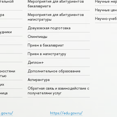
тельной
Мероприятия для абитуриентов
Научные ме
бакалавриата
Научные цен
ура
Мероприятия для абитуриентов
Научно-учеб
магистратуры
Довузовская подготовка
удники
Олимпиады
Прием в бакалавриат
Прием в магистратуру
Диплом+
жностями
Дополнительное образование
стью
Аспирантура
щих
Обратная связь и взаимодействие с
аница
получателями услуг
.gov.ru/
https://edu.gov.ru/