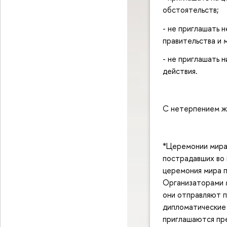
обстоятельств;
- не приглашать 
правительства и
- не приглашать 
действия.
С нетерпением жд
*Церемонии мира 
пострадавших во 
церемония мира п
Организаторами 
они отправляют п
дипломатические 
приглашаются пре