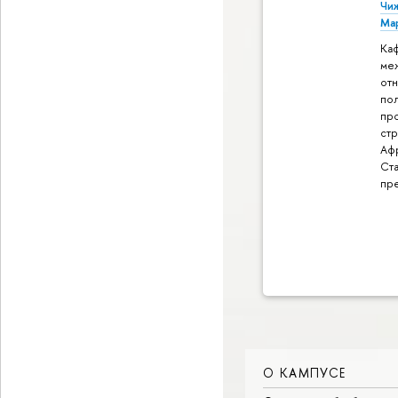
Чи
Ма
Ка
ме
от
по
пр
стр
Аф
Ст
пр
О КАМПУСЕ