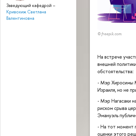
Заведующий кафедрой
–
Кривохиж Светлана
Валентиновна
© freepik.com
На встрече участ
внешней политики
обстоятельства:
- Мэр Хиросимы М
Израиля, но не п
- Мэр Нагасаки н
риском срыва цер
Эмануэль публичн
- На тот момент
оценки этого реш