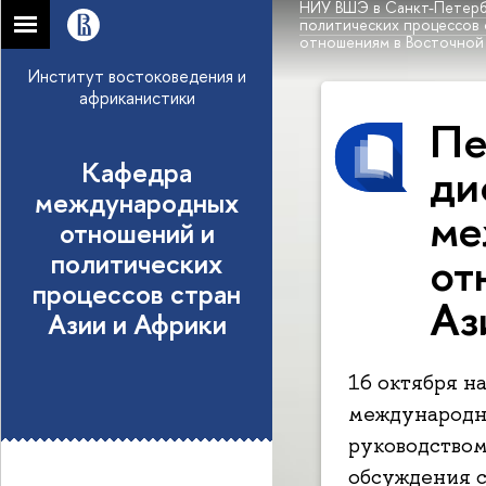
НИУ ВШЭ в Санкт-Петерб
политических процессов 
отношениям в Восточной
Институт востоковедения и
африканистики
Пе
Кафедра
ди
международных
ме
отношений и
политических
от
процессов стран
Аз
Азии и Африки
16 октября н
международн
руководством
обсуждения с