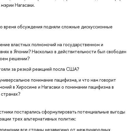
мэрии Нагасаки.
во время обсуждения подняли сложные дискуссионные
ение властных полномочий на государственном и
внях в Японии? Насколько в действительности был свободен
воем решении?
тояли за резкой реакцией посла США?
универсальное понимание пацифизма, и что нам говорит
оний в Хиросиме и Нагасаки о понимании пацифизма в
х странах?
стники постарались сформулировать потенциальные выгоды
зации трех альтернативных политик:
церемонии все страны независимо от международных