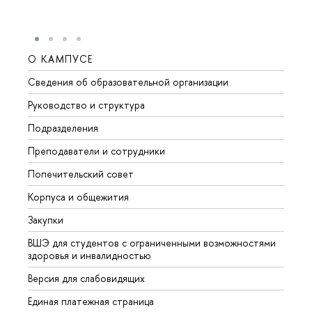
О КАМПУСЕ
ОБР
Сведения об образовательной организации
Мероп
Руководство и структура
Мероп
Подразделения
Довуз
Преподаватели и сотрудники
Олим
Попечительский совет
Прием
Корпуса и общежития
Прием
Закупки
Дипл
ВШЭ для студентов с ограниченными возможностями
Допол
здоровья и инвалидностью
Аспир
Версия для слабовидящих
Обрат
Единая платежная страница