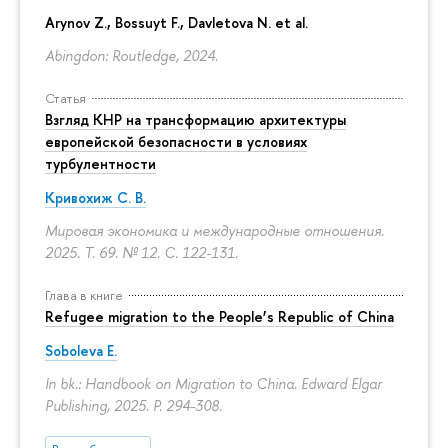
Arynov Z., Bossuyt F., Davletova N. et al.
Abingdon: Routledge, 2024.
Статья
Взгляд КНР на трансформацию архитектуры
европейской безопасности в условиях
турбулентности
Кривохиж С. В.
Мировая экономика и международные отношения.
2025. Т. 69. № 12.
С. 122-131.
Глава в книге
Refugee migration to the People’s Republic of China
Soboleva E.
In bk.: Handbook on Migration to China. Edward Elgar
Publishing, 2025.
P. 294-308.