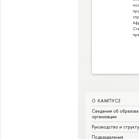
по
пр
стр
Аф
Ст
пр
О КАМПУСЕ
Сведения об образова
организации
Руководство и структ
Подразделения