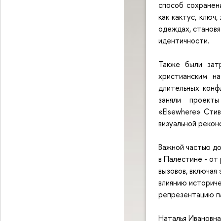
способ сохранен
как кактус, ключ
одеждах, становя
идентичности.
Также были зат
христианским н
длительных конф
заняли проект
«Elsewhere» Сти
визуальной рекон
Важной частью до
в Палестине - от
вызовов, включая
влиянию историч
репрезентацию п
Наталья Ивановна