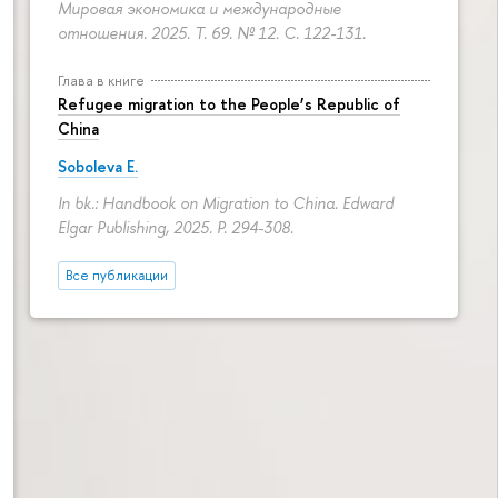
Мировая экономика и международные
отношения. 2025. Т. 69. № 12.
С. 122-131.
Глава в книге
Refugee migration to the People’s Republic of
China
Soboleva E.
In bk.: Handbook on Migration to China. Edward
Elgar Publishing, 2025.
P. 294-308.
Все публикации