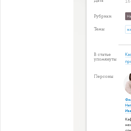
Дата
16
Рубрики
На
Темы
вз
Ка
В статье
упомянуты
пр
Персоны
Фи
На
Ив
Ка
ме
от