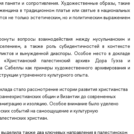
ия памяти и сопротивления. Художественные образы, такие
, женщина в традиционном платье или святые в национальных
тся не только эстетическим, но и политическим выражением
ронуты вопросы взаимодействия между мусульманским и
аселением, а также роль субидентичностей в контексте
ликтов и вынужденной диаспоры. Особое место в докладе
ы «Христианский палестинский архив» Дора Гуэза и
ва Сабеллы как примеры художественного архивирования и
струкции утраченного культурного опыта.
клада стало рассмотрение истории развития христианства
 раннехристианских общин и Византии до современных
 эмиграцию и изоляцию. Особое внимание было уделено
еских событий на самоощущение и культурную
алестинских христиан.
 выделила также два ключевых направления в палестинском