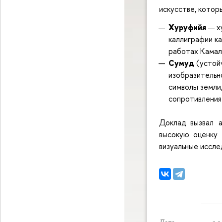
искусстве, котор
Хуруфийя
— х
каллиграфии ка
работах Камал
Сумуд
(устойч
изобразительн
символы земли
сопротивления
Доклад вызвал а
высокую оценку 
визуальные иссле