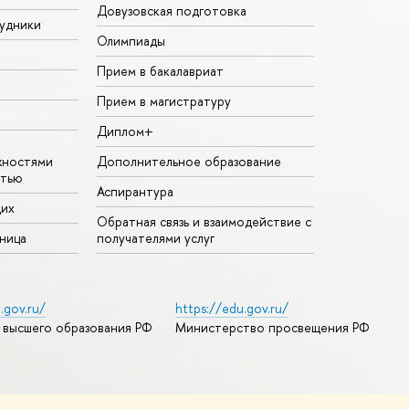
Довузовская подготовка
удники
Олимпиады
Прием в бакалавриат
Прием в магистратуру
Диплом+
жностями
Дополнительное образование
стью
Аспирантура
щих
Обратная связь и взаимодействие с
аница
получателями услуг
.gov.ru/
https://edu.gov.ru/
 высшего образования РФ
Министерство просвещения РФ
дреса и контакты
Условия использования материалов