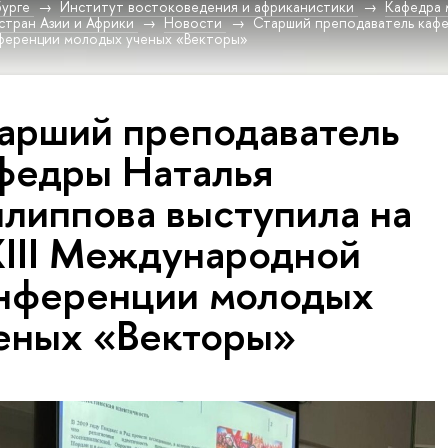
урге
Институт востоковедения и африканистики
Кафедра 
стран Азии и Африки
Новости
Старший преподаватель кафе
нференции молодых ученых «Векторы»
арший преподаватель
федры Наталья
липпова выступила на
III Международной
нференции молодых
еных «Векторы»