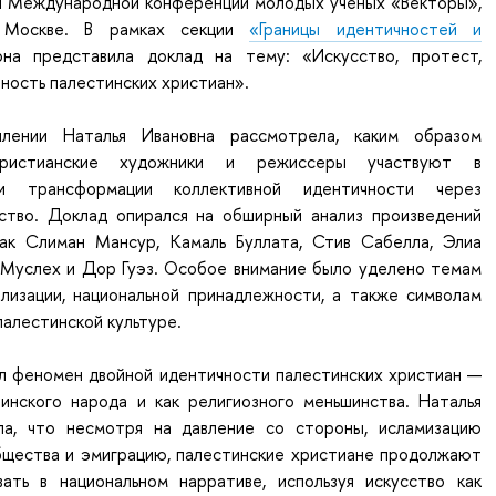
III Международной конференции молодых ученых «Векторы»,
 Москве. В рамках секции
«Границы идентичностей и
а представила доклад на тему: «Искусство, протест,
чность палестинских христиан».
лении Наталья Ивановна рассмотрела, каким образом
христианские художники и режиссеры участвуют в
и трансформации коллективной идентичности через
сство. Доклад опирался на обширный анализ произведений
как Слиман Мансур, Камаль Буллата, Стив Сабелла, Элиа
 Муслех и Дор Гуэз. Особое внимание было уделено темам
ализации, национальной принадлежности, а также символам
палестинской культуре.
л феномен двойной идентичности палестинских христиан —
тинского народа и как религиозного меньшинства. Наталья
ла, что несмотря на давление со стороны, исламизацию
бщества и эмиграцию, палестинские христиане продолжают
вать в национальном нарративе, используя искусство как