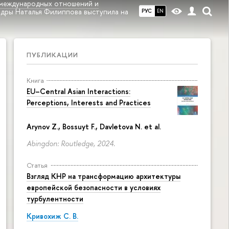
международных отношений и
дры Наталья Филиппова выступила на
РУС
EN
ПУБЛИКАЦИИ
Книга
EU–Central Asian Interactions:
Perceptions, Interests and Practices
Arynov Z., Bossuyt F., Davletova N. et al.
Abingdon: Routledge, 2024.
Статья
Взгляд КНР на трансформацию архитектуры
европейской безопасности в условиях
турбулентности
Кривохиж С. В.