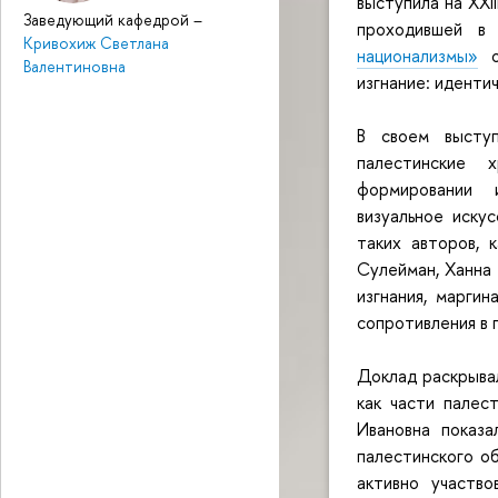
выступила на XX
Заведующий кафедрой
–
проходившей в
Кривохиж Светлана
национализмы»
он
Валентиновна
изгнание: иденти
В своем выступ
палестинские 
формировании 
визуальное иску
таких авторов, 
Сулейман, Ханна
изгнания, маргин
сопротивления в 
Доклад раскрыва
как части палес
Ивановна показа
палестинского о
активно участво