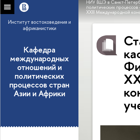
НИУ ВШЭ в Санкт-Петерб
политических процессов 
XXIII Международной ко
Институт востоковедения и
африканистики
Ст
Кафедра
ка
международных
Фи
отношений и
политических
XX
процессов стран
ко
Азии и Африки
уч