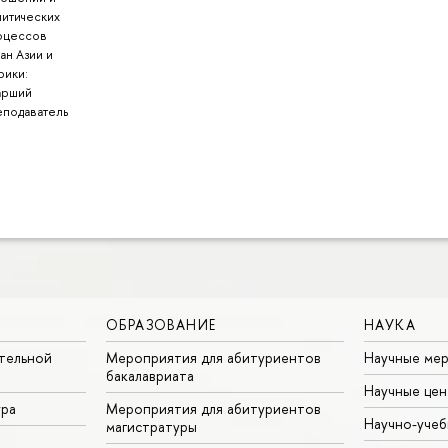
литических
оцессов
ан Азии и
рики:
арший
еподаватель
ОБРАЗОВАНИЕ
НАУКА
тельной
Мероприятия для абитуриентов
Научные ме
бакалавриата
Научные цен
ура
Мероприятия для абитуриентов
Научно-учеб
магистратуры