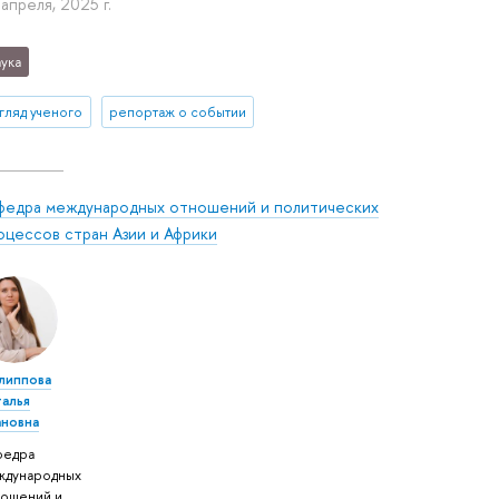
 апреля, 2025 г.
ука
гляд ученого
репортаж о событии
федра международных отношений и политических
оцессов стран Азии и Африки
липпова
талья
ановна
федра
ждународных
ношений и