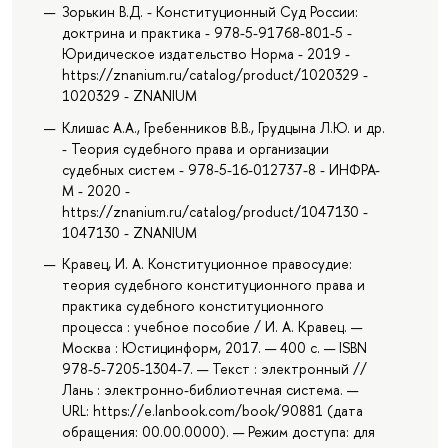
Зорькин В.Д. - Конституционный Суд России:
доктрина и практика - 978-5-91768-801-5 -
Юридическое издательство Норма - 2019 -
https://znanium.ru/catalog/product/1020329 -
1020329 - ZNANIUM
Клишас А.А., Гребенников В.В., Грудцына Л.Ю. и др.
- Теория судебного права и организации
судебных систем - 978-5-16-012737-8 - ИНФРА-
М - 2020 -
https://znanium.ru/catalog/product/1047130 -
1047130 - ZNANIUM
Кравец, И. А. Конституционное правосудие:
теория судебного конституционного права и
практика судебного конституционного
процесса : учебное пособие / И. А. Кравец. —
Москва : Юстицинформ, 2017. — 400 с. — ISBN
978-5-7205-1304-7. — Текст : электронный //
Лань : электронно-библиотечная система. —
URL: https://e.lanbook.com/book/90881 (дата
обращения: 00.00.0000). — Режим доступа: для