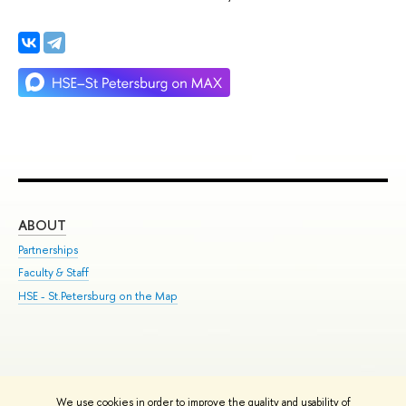
ABOUT
ST
Partnerships
Int
Faculty & Staff
Su
HSE - St.Petersburg on the Map
Pre
Inc
Out
We use cookies in order to improve the quality and usability of