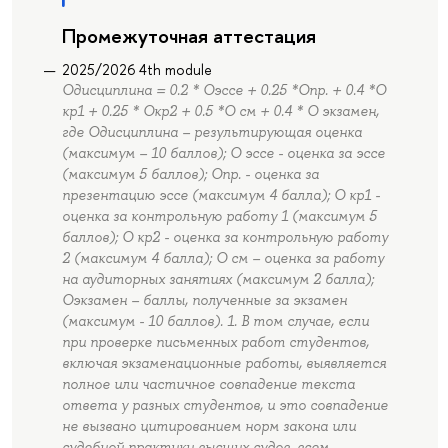
Промежуточная аттестация
2025/2026 4th module
Одисциплина = 0.2 * Оэссе + 0.25 *Опр. + 0.4 *О
кр1 + 0.25 * Окр2 + 0.5 *О см + 0.4 * О экзамен,
где Одисциплина – результирующая оценка
(максимум – 10 баллов); О эссе - оценка за эссе
(максимум 5 баллов); Опр. - оценка за
презентацию эссе (максимум 4 балла); О кр1 -
оценка за контрольную работу 1 (максимум 5
баллов); О кр2 - оценка за контрольную работу
2 (максимум 4 балла); О см – оценка за работу
на аудиторных занятиях (максимум 2 балла);
Оэкзамен – баллы, полученные за экзамен
(максимум - 10 баллов). 1. В том случае, если
при проверке письменных работ студентов,
включая экзаменационные работы, выявляется
полное или частичное совпадение текста
ответа у разных студентов, и это совпадение
не вызвано цитированием норм закона или
судебной практики высших судов, всем