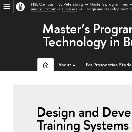
HSE Campus in St. Petersburg
Master's programmes
and Education'
Courses
Design and Development of
Master’s Progr
Technology in B
About
For Prospective Stude
Design and Deve
Training Systems