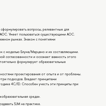
 сформулировать вопросы, релевантные для
я АОС. Умеет пользоваться существующими АОС.
ежном рынках. Знаком с понятиями
ом с моделью Блума/Марцано и их составляющими.
ой согласованности и осознает важность этого
стоятельно формулирует образовательные
ностями проектирования от опыта и от проблемы.
утри подходов. Владеет принципами
тодике 4C/ID. Способен учесть эти принципы при
«образовательная среда».
оздавать SJM на практике.