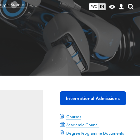
gy in Business
РУС
EN
International Admissions
Courses
Academic Council
Degree Programme Documents