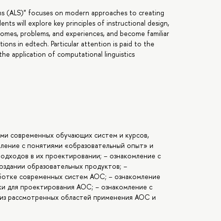
s (ALS)" focuses on modern approaches to creating
nts will explore key principles of instructional design,
comes, problems, and experiences, and become familiar
ions in edtech. Particular attention is paid to the
he application of computational linguistics
ами современных обучающих систем и курсов,
мление с понятиями «образовательный опыт» и
подходов в их проектировании; − ознакомление с
оздании образовательных продуктов; −
ботке современных систем АОС; − ознакомление
и для проектирования АОС; − ознакомление с
 из рассмотренных областей применения АОС и