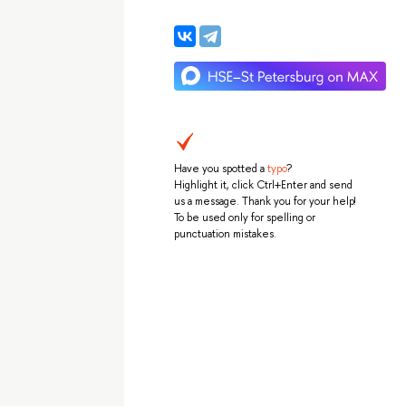
Have you spotted a
typo
?
Highlight it, click Ctrl+Enter and send
us a message. Thank you for your help!
To be used only for spelling or
punctuation mistakes.