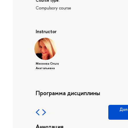
Course type:
Compulsory course
Instructor
Минеева Ольга
Анатольевна
Программа дисциплины
Доп
Аннотация