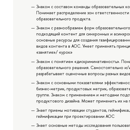
Знаком с составом команды образовательных ко
Понимает распределение зон ответственности 
образовательного продукта.
Знаком с разнообразием форм образовательног
подходящий контент для синхронных и асинхрон
основные ресурсы для создания газифицированн
видов контента в АОС. Умеет применять принц
«занятие»/ «урок»
Знаком с понятием «дискриминативность». Пон
образовательного решения. Самостоятельно и/
разрабатывает оценочные вопросы разных видов
Знаком с основными показателями эффективнос
бизнес-метрик, продуктовых метрик, образоват
группе. Знаком с применением и методами подс
продуктового дизайна. Может применить их на 
Знает приемы мотивации студентов, геймифика
геймификации при проектировании АОС
Знает основные методы исследования пользоват