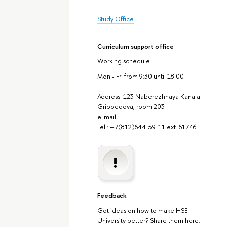
Study Office
Curriculum support office
Working schedule
Mon - Fri from 9:30 until 18:00
Address: 123 Naberezhnaya Kanala
Griboedova, room 203
e-mail:
Tel.: +7(812)644-59-11 ext. 61746
Feedback
Got ideas on how to make HSE
University better? Share them here.