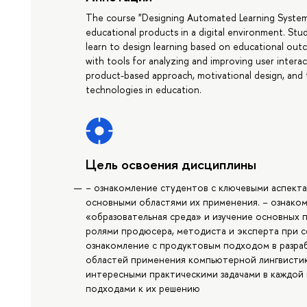
The course "Designing Automated Learning System
educational products in a digital environment. Stude
learn to design learning based on educational out
with tools for analyzing and improving user interact
product-based approach, motivational design, and t
technologies in education.
Цель освоения дисциплины
− ознакомление студентов с ключевыми аспект
основными областями их применения. − ознако
«образовательная среда» и изучение основных 
ролями продюсера, методиста и эксперта при с
ознакомление с продуктовым подходом в разра
областей применения компьютерной лингвистик
интересными практическими задачами в каждой
подходами к их решению