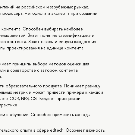
мпаний на российском и зарубежных рынках.
продюсера, методиста и эксперта при создании
о контента. Способен выбирать наиболее
ных занятий. Знает понятие «геймификация» и
ого контента. Знает плюсы и минусы каждого из
ипы проектирования на единице контента
имает принципы выбора методов оценки для
или в соавторстве с автором контента
.
ти образовательного продукта. Понимает разницу
ельных метрик и может привести примеры к каждой
чета COR, NPS, CSI. Владеет принципами
практике
ции в обучении. Способен применить методы
ельского опыта в сфере edtech. Осознает важность