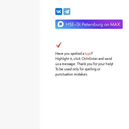
Have you spotted a
typo
?
Highlight it, click Ctrl+Enter and send
us a message. Thank you for your help!
To be used only for spelling or
punctuation mistakes.