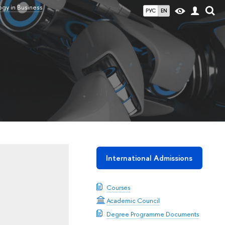
gy in Business
РУС
EN
International Admissions
Courses
Academic Council
Degree Programme Documents