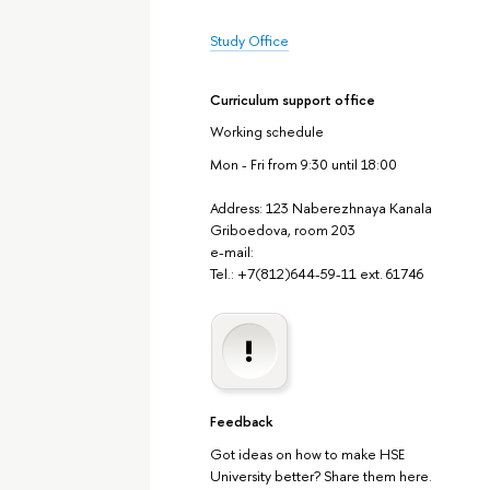
Study Office
Curriculum support office
Working schedule
Mon - Fri from 9:30 until 18:00
Address: 123 Naberezhnaya Kanala
Griboedova, room 203
e-mail:
Tel.: +7(812)644-59-11 ext. 61746
Feedback
Got ideas on how to make HSE
University better? Share them here.