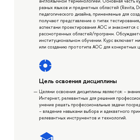
англоязычной терминологией. Основная часть к
разных языков и предметных областей (Revita, Du
педагогического дизайна, применяемые для созд
получают представление о типах тестирования,
аспектами проектирования АОС и знакомятся с 
рассмотренных областей/программ. Обсуждает
институциональном обучении. Курс включает 
или созданию прототипа АОС для конкретных ц
Цель освоения дисциплины
Целями освоения дисциплины являются: − знани
Интернет, релевантных для решения профессиона
умение решать профессиональные задачи посре
− владение навыками выбора и адекватного пр
релевантных инструментов и технологий.