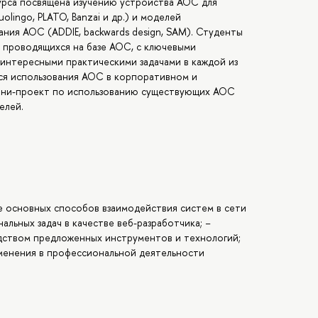
урса посвящена изучению устройства АОС для
olingo, PLATO, Banzai и др.) и моделей
ания АОС (ADDIE, backwards design, SAM). Студенты
 проводящихся на базе АОС, с ключевыми
интересными практическими задачами в каждой из
ся использования АОС в корпоративном и
мини-проект по использованию существующих АОС
елей.
е основных способов взаимодействия систем в сети
льных задач в качестве веб-разработчика; −
дством предложенных инструментов и технологий;
именения в профессиональной деятельности