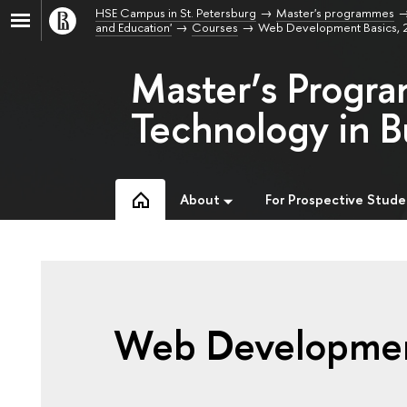
HSE Campus in St. Petersburg
Master's programmes
and Education'
Courses
Web Development Basics, 
Master’s Progr
Technology in B
About
For Prospective Stude
Web Developmen