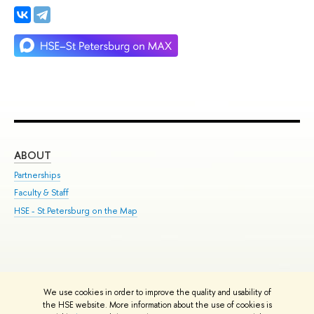
ABOUT
ST
Partnerships
Int
Faculty & Staff
Su
HSE - St.Petersburg on the Map
Pre
Inc
Out
We use cookies in order to improve the quality and usability of
Edit
the HSE website. More information about the use of cookies is