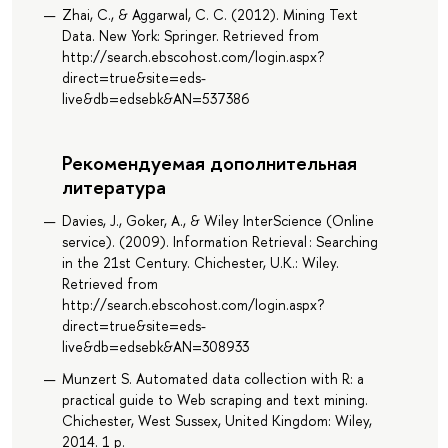
Zhai, C., & Aggarwal, C. C. (2012). Mining Text
Data. New York: Springer. Retrieved from
http://search.ebscohost.com/login.aspx?
direct=true&site=eds-
live&db=edsebk&AN=537386
Рекомендуемая дополнительная
литература
Davies, J., Goker, A., & Wiley InterScience (Online
service). (2009). Information Retrieval : Searching
in the 21st Century. Chichester, U.K.: Wiley.
Retrieved from
http://search.ebscohost.com/login.aspx?
direct=true&site=eds-
live&db=edsebk&AN=308933
Munzert S. Automated data collection with R: a
practical guide to Web scraping and text mining.
Chichester, West Sussex, United Kingdom: Wiley,
2014. 1 p.