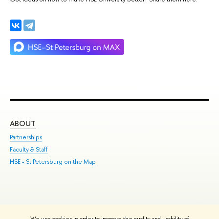
ABOUT
ST
Partnerships
Int
Faculty & Staff
Su
HSE - St.Petersburg on the Map
Pre
Inc
Out