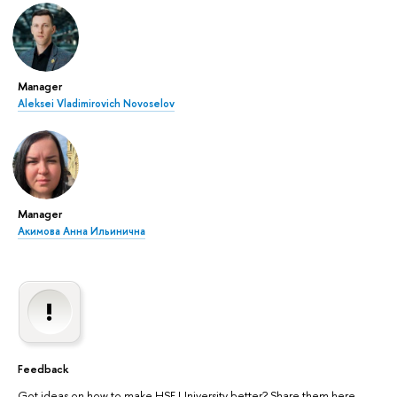
Manager
Aleksei Vladimirovich Novoselov
Manager
Акимова Анна Ильинична
Feedback
Got ideas on how to make HSE University better? Share them here.