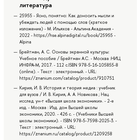
литература
25955 - Ясно, понятно: Как доносить мысли и
убеждать людей с помощью слов (краткое
изложение) - М. Ильяхов - Альпина.Академия -
2022 - https://hse.alpinadigital.ru/book/25955 -
Alpina
Брейтман, А. С. Основы экранной культуры:
Учебное пособие / Брейтман А.С. - Москва :НИЦ
ИНФРА-М, 2017. - 112 с.ISBN 978-5-16-105855-8
(online). - Текст : электронный. - URL:
https://znanium.com/catalog/product/910751
Кирия, И. В. История и теория медиа : учебник
для вузов / И. В. Кирия, А. А. Новикова ; Нац.
исслед. ун-т «Высшая школа экономики». - 2-е
изд. - Москва : Изд. дом Высшей школы
экономики, 2020. - 426 с. - (Учебники Высшей
школы экономики). - ISBN 978-5-7598-2025-3. -
Текст : электронный. - URL:
https://znanium.ru/catalog/product/1209258