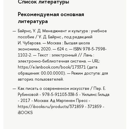
Список литературы
Рекомендуемая основная
литература
Байрнс, У. Д. Менеджмент и культура : учебное
пособие / У. Д. Байрнс , под редакцией
И. Чубарова. — Москва : Высшая школа
экономики, 2020. — 624 с. — ISBN 978-5-7598-
1102-2. — Текст : электронный // Лань :
электронно-библиотечная система. — URL:
https://e.lanbook.com/book/173371 (дата
обращения: 00.00.0000). — Режим доступа: для
авториз. пользователей.
Как писать о современном искусстве / Пер. Е.
Рубиновой - 978-5-91103-338-5 - Уильямс Гильда
- 2017 - Москва: Ад Маргинем Пресс -
https://ibooks.ru/products/371859 - 371859 -
iBOOKS