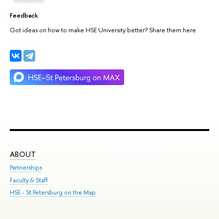
Feedback
Got ideas on how to make HSE University better? Share them here.
ABOUT
ST
Partnerships
Int
Faculty & Staff
Su
HSE - St.Petersburg on the Map
Pre
Inc
Out