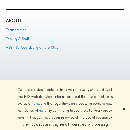
ABOUT
ST
Partnerships
Int
Faculty & Staff
Su
HSE - St.Petersburg on the Map
Pre
Inc
Out
We use cookies in order to improve the quality and usability of
Edit
the HSE website. More information about the use of cookies is
© HSE University 1993–2026
Contacts
Copyright
Privacy Policy
Site
available
here
, and the regulations on processing personal data
Map
✖
can be found
here
. By continuing to use the site, you hereby
HSE Sans and HSE Slab fonts developed by the HSE Art and Design
confirm that you have been informed of the use of cookies by
School
the HSE website and agree with our rules for processing