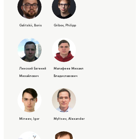
Galitskii, Boris
Gribov, Philipp
Линский Евгений
Малафеев Михаил
Михайлович
Владиславович
Mineev, Igor
Myltsev, Alexander