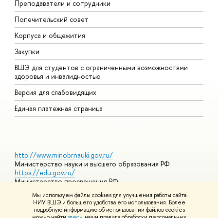
Преподаватели и сотрудники
О
Попечительский совет
П
Корпуса и общежития
П
Закупки
Д
ВШЭ для студентов с ограниченными возможностями
Д
здоровья и инвалидностью
А
Версия для слабовидящих
О
Единая платежная страница
http://www.minobrnauki.gov.ru/
Министерство науки и высшего образования РФ
https://edu.gov.ru/
Министерство просвещения РФ
https://elearning.hse.ru/mooc
Мы используем файлы cookies для улучшения работы сайта
Массовые открытые онлайн-курсы
НИУ ВШЭ и большего удобства его использования. Более
подробную информацию об использовании файлов cookies
можно найти
здесь
, наши правила обработки персональных