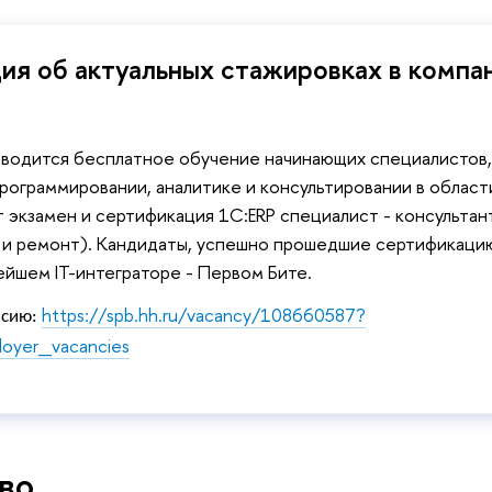
я об актуальных стажировках в компа
оводится бесплатное обучение начинающих специалистов,
программировании, аналитике и консультировании в област
 экзамен и сертификация 1С:ERP специалист - консультан
 и ремонт). Кандидаты, успешно прошедшие сертификацию
ейшем IT-интеграторе - Первом Бите.
https://spb.hh.ru/vacancy/108660587?
нсию:
oyer_vacancies
во