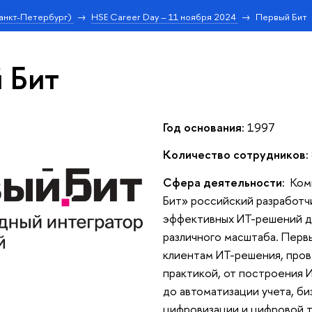
анкт-Петербург)
HSE Career Day – 11 ноября 2024
Первый Бит
 Бит
Год основания:
1997
Количество сотрудников:
Сфера деятельности:
Ком
Бит» российский разработч
эффективных ИТ-решений д
различного масштаба. Перв
клиентам ИТ-решения, про
практикой, от построения 
до автоматизации учета, б
цифровизации и цифровой 