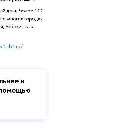
ний день более 100
во многих городах
и, Узбекистана,
.1cbit.ru/
льнее и
 помощью