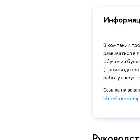
Информаци
В компании пр
развиваться в 
обучения будет
(производство
работу в крупн
Ссылка на вака
hhtmFrom=empl
Руководст