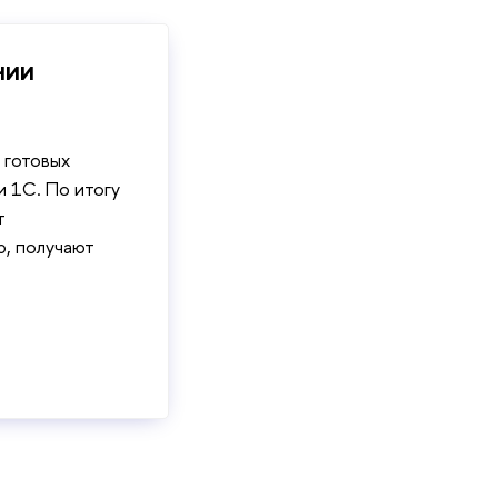
нии
 готовых
и 1С. По итогу
т
, получают