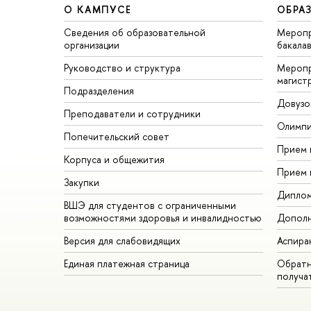
О КАМПУСЕ
ОБРА
Сведения об образовательной
Меропр
организации
бакала
Руководство и структура
Меропр
магист
Подразделения
Довузо
Преподаватели и сотрудники
Олимп
Попечительский совет
Прием 
Корпуса и общежития
Прием 
Закупки
Дипло
ВШЭ для студентов с ограниченными
возможностями здоровья и инвалидностью
Дополн
Версия для слабовидящих
Аспира
Единая платежная страница
Обратн
получа