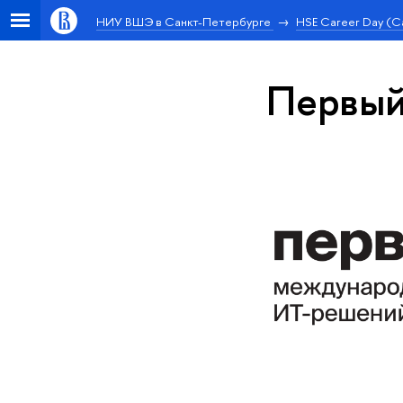
НИУ ВШЭ в Санкт-Петербурге
HSE Career Day (С
Первый