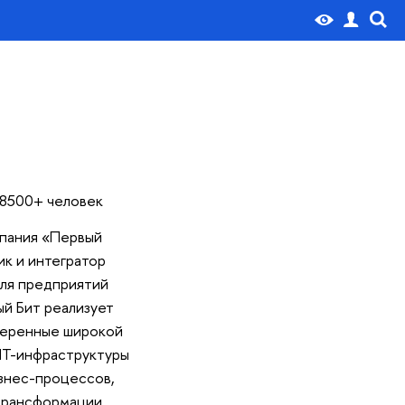
8500+ человек
пания «Первый
ик и интегратор
ля предприятий
ый Бит реализует
веренные широкой
ИТ-инфраструктуры
изнес-процессов,
трансформации.