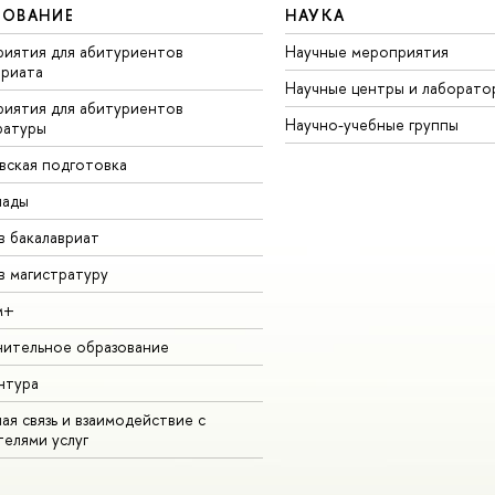
ЗОВАНИЕ
НАУКА
иятия для абитуриентов
Научные мероприятия
вриата
Научные центры и лаборато
иятия для абитуриентов
Научно-учебные группы
ратуры
вская подготовка
иады
в бакалавриат
в магистратуру
м+
ительное образование
нтура
ая связь и взаимодействие с
телями услуг