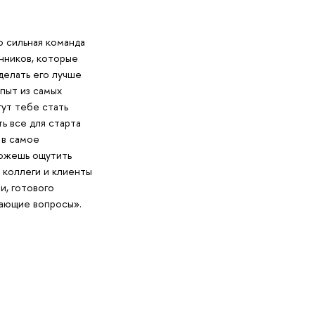
 сильная команда
ников, которые
делать его лучше
опыт из самых
гут тебе стать
ь все для старта
 в самое
ожешь ощутить
 коллеги и клиенты
и, готового
кающие вопросы».