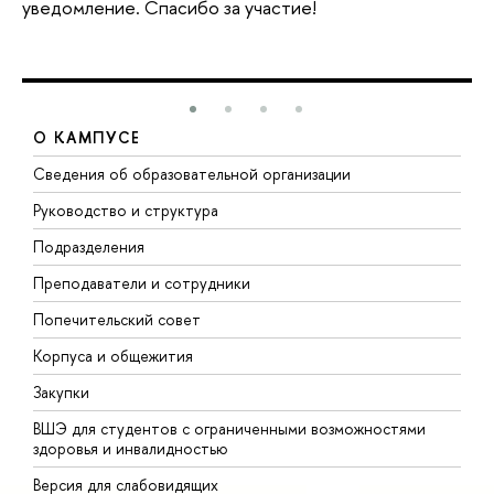
уведомление. Спасибо за участие!
О КАМПУСЕ
Сведения об образовательной организации
М
Руководство и структура
М
Подразделения
Д
Преподаватели и сотрудники
О
Попечительский совет
П
Корпуса и общежития
П
Закупки
Д
ВШЭ для студентов с ограниченными возможностями
Д
здоровья и инвалидностью
А
Версия для слабовидящих